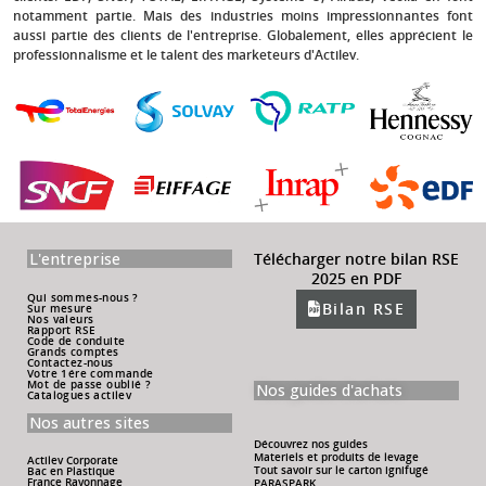
notamment partie. Mais des industries moins impressionnantes font
aussi partie des clients de l'entreprise. Globalement, elles apprécient le
professionnalisme et le talent des marketeurs d'Actilev.
L'entreprise
Télécharger notre bilan RSE
2025 en PDF
Qui sommes-nous ?
Bilan RSE
Sur mesure
Nos valeurs
Rapport RSE
Code de conduite
Grands comptes
Contactez-nous
Votre 1ére commande
Mot de passe oublié ?
Nos guides d'achats
Catalogues actilev
Nos autres sites
Découvrez nos guides
Materiels et produits de levage
Actilev Corporate
Tout savoir sur le carton ignifugé
Bac en Plastique
France Rayonnage
PARASPARK