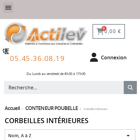
VESTIAIRE SÉCURISÉ, CONNECTÉ ET DE PROTECTION
ÉQUIPEMENTS POUR ENVIRONNEMENT NUCLÉAIRE
0,00 €
05.45.36.08.19
Connexion
Du Lundi au vendredi de 8h30 à 17h30 ​
Accueil
CONTENEUR POUBELLE
Corbeilles intérieures
CORBEILLES INTÉRIEURES

Nom, A à Z