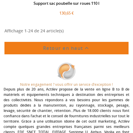
Support sac poubelle sur roues 110 l
130,65 €
Affichage 1-24 de 24 article(s)

Retour en haut
Notre engagement ? vous offrir un service d’exception !​
Depuis plus de 20 ans
, Actilev propose de la vente en ligne B to B de
matériels et équipements techniques à destination des entreprises et
des collectivités. Nous répondons à vos besoins pour les gammes de
produits dédiés à la manutention, au rayonnage, stockage, pesage,
levage, sécurité de chantier, rétention...Plus de 18.000 clients nous font
confiance dans l’achat et le conseil de fournitures industrielles sur tout le
territoire. Grâce à une utilisation idoine de cet outil marketing, Actilev
compte quelques grandes entreprises françaises parmi ses meilleurs
clients.
EDF, SNCF, TOTAL, EIFFAGE, Système U, Airbus, Véolia
en font