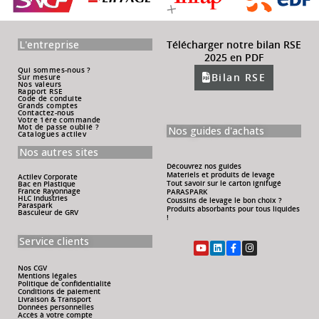
L'entreprise
Télécharger notre bilan RSE
2025 en PDF
Qui sommes-nous ?
Bilan RSE
Sur mesure
Nos valeurs
Rapport RSE
Code de conduite
Grands comptes
Contactez-nous
Votre 1ére commande
Mot de passe oublié ?
Nos guides d'achats
Catalogues actilev
Nos autres sites
Découvrez nos guides
Materiels et produits de levage
Actilev Corporate
Tout savoir sur le carton ignifugé
Bac en Plastique
France Rayonnage
PARASPARK
HLC Industries
Coussins de levage le bon choix ?
Paraspark
Produits absorbants pour tous liquides
Basculeur de GRV
!
Service clients
Nos CGV
Mentions légales
Politique de confidentialité
Conditions de paiement
Livraison & Transport
Données personnelles
Accès à votre compte