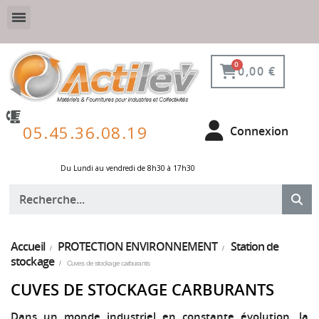
VESTIAIRE SÉCURISÉ, CONNECTÉ ET DE PROTECTION
ÉQUIPEMENTS POUR ENVIRONNEMENT NUCLÉAIRE
0,00 €
05.45.36.08.19
Connexion
Du Lundi au vendredi de 8h30 à 17h30 ​
Accueil
PROTECTION ENVIRONNEMENT
Station de
stockage
Cuves de stockage carburants
CUVES DE STOCKAGE CARBURANTS
Dans un monde industriel en constante évolution, la