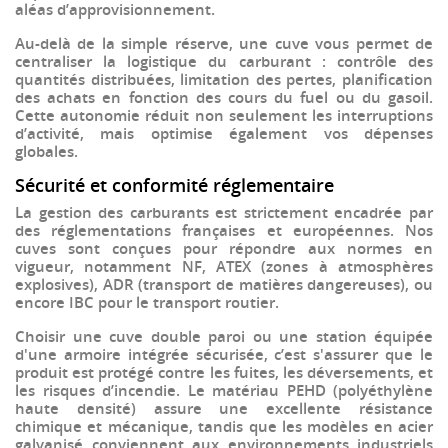
aléas d’approvisionnement.
Au-delà de la simple réserve, une cuve vous permet de
centraliser la logistique du carburant
: contrôle des
quantités distribuées, limitation des pertes, planification
des achats en fonction des cours du fuel ou du gasoil.
Cette autonomie réduit non seulement les interruptions
d’activité, mais optimise également vos dépenses
globales.
Sécurité et conformité réglementaire
La gestion des carburants est strictement encadrée par
des réglementations françaises et européennes. Nos
cuves sont conçues pour
répondre aux normes en
vigueur
, notamment
NF
,
ATEX
(zones à atmosphères
explosives),
ADR
(transport de matières dangereuses), ou
encore
IBC
pour le transport routier.
Choisir une cuve double paroi ou une station équipée
d'une
armoire intégrée sécurisée
, c’est s'assurer que le
produit est protégé contre les fuites, les déversements, et
les risques d’incendie. Le matériau
PEHD
(polyéthylène
haute densité) assure une excellente résistance
chimique et mécanique, tandis que les modèles en
acier
galvanisé
conviennent aux environnements industriels