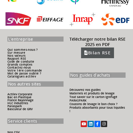
L'entreprise
Télécharger notre bilan RSE
2025 en PDF
Qui sommes-nous ?
Bilan RSE
Sur mesure
Nos valeurs
Rapport RSE
Code de conduite
Grands comptes
Contactez-nous
Votre 1ére commande
Mot de passe oublié ?
Nos guides d'achats
Catalogues actilev
Nos autres sites
Découvrez nos guides
Materiels et produits de levage
Actilev Corporate
Tout savoir sur le carton ignifugé
Bac en Plastique
France Rayonnage
PARASPARK
HLC Industries
Coussins de levage le bon choix ?
Paraspark
Produits absorbants pour tous liquides
Basculeur de GRV
!
Service clients
Nos CGV