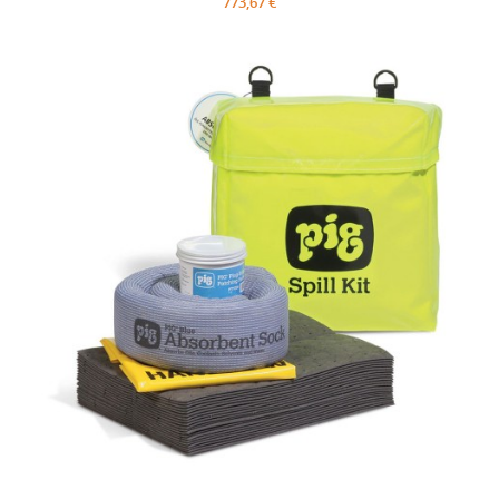
773,67 €