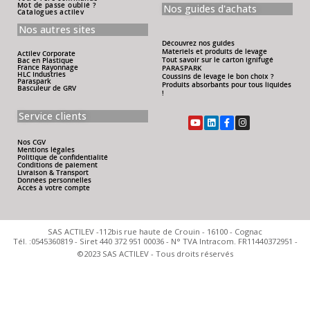
Mot de passe oublié ?
Nos guides d'achats
Catalogues actilev
Nos autres sites
Découvrez nos guides
Materiels et produits de levage
Actilev Corporate
Tout savoir sur le carton ignifugé
Bac en Plastique
France Rayonnage
PARASPARK
HLC Industries
Coussins de levage le bon choix ?
Paraspark
Produits absorbants pour tous liquides
Basculeur de GRV
!
Service clients
Nos CGV
Mentions légales
Politique de confidentialité
Conditions de paiement
Livraison & Transport
Données personnelles
Accès à votre compte
SAS ACTILEV -112bis rue haute de Crouin - 16100 - Cognac
Tél. :0545360819 - Siret 440 372 951 00036 - N° TVA Intracom. FR11440372951 -
©2023 SAS ACTILEV - Tous droits réservés​