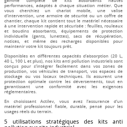
gamme complète de
kits absorbants
hautes
performances, adaptés à chaque situation métier. Que
vous cherchiez un
chariot mobile
, une
valise
d’intervention
, une
armoire de sécurité
ou un
coffre de
chantier
, chaque kit contient tout le
matériel
nécessaire
à une
intervention rapide et sécurisée
: feuilles, rouleaux
et
boudins absorbants
, équipements de
protection
individuelle (gants, lunettes)
, sacs de
récupération
,
notices, et même des
recharges disponibles
pour
maintenir votre kit toujours prêt.
Disponibles en différentes capacités d’
absorption
(20 L,
40 L, 100 L et plus), nos
kits anti pollution industriels
sont
conçus pour s’intégrer facilement dans vos
zones de
production
, vos
véhicules de transport
, vos
espaces de
stockage
ou vos
locaux techniques
. Ils assurent une
protection optimale contre les déversements
, tout en
garantissant une conformité avec les
exigences
réglementaires
.
En choisissant Actilev, vous avez l’assurance d’un
matériel professionnel fiable, durable, pensé pour les
usages réels du terrain.
5 utilisations stratégiques des kits anti