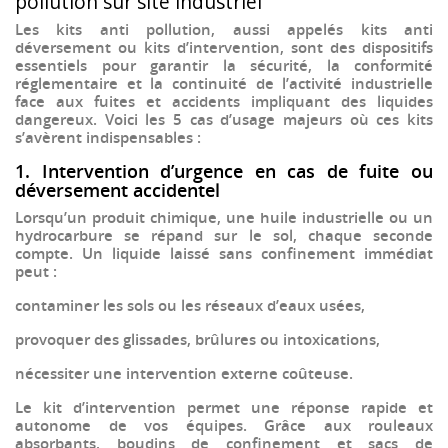
pollution sur site industriel
Les
kits anti pollution
, aussi appelés
kits anti
déversement
ou
kits d’intervention
, sont des dispositifs
essentiels pour garantir la
sécurité
, la
conformité
réglementaire
et la
continuité de l’activité industrielle
face aux fuites et accidents impliquant des
liquides
dangereux
. Voici les
5 cas d’usage majeurs
où ces kits
s’avèrent indispensables :
1. Intervention d’urgence en cas de fuite ou
déversement accidentel
Lorsqu’un
produit chimique
, une
huile industrielle
ou un
hydrocarbure
se répand sur le sol, chaque seconde
compte. Un liquide laissé sans confinement immédiat
peut :
contaminer les sols ou les réseaux d’eaux usées,
provoquer des glissades, brûlures ou intoxications,
nécessiter une intervention externe coûteuse.
Le
kit d’intervention
permet une
réponse rapide et
autonome
de vos équipes. Grâce aux
rouleaux
absorbants
,
boudins de confinement
et
sacs de