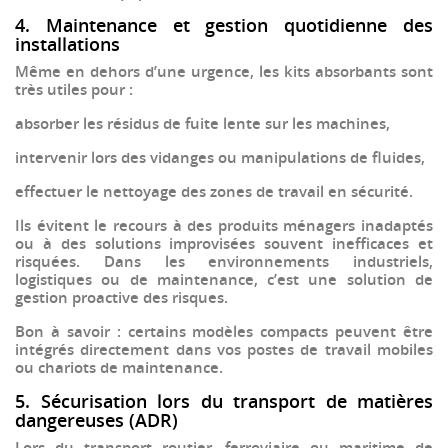
4. Maintenance et gestion quotidienne des
installations
Même en dehors d’une urgence, les
kits absorbants
sont
très utiles pour :
absorber les résidus de
fuite lente sur les machines
,
intervenir lors des
vidanges ou manipulations de fluides
,
effectuer le
nettoyage des zones de travail
en sécurité.
Ils évitent le recours à des produits ménagers inadaptés
ou à des solutions improvisées souvent inefficaces et
risquées. Dans les environnements industriels,
logistiques ou de maintenance, c’est une solution de
gestion proactive des risques
.
Bon à savoir : certains modèles compacts peuvent être
intégrés directement dans vos
postes de travail mobiles
ou
chariots de maintenance
.
5. Sécurisation lors du transport de matières
dangereuses (ADR)
Lors du
transport routier
,
ferroviaire
ou
maritime
de