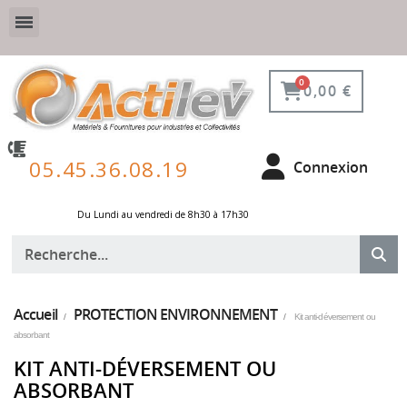
VESTIAIRE SÉCURISÉ, CONNECTÉ ET DE PROTECTION
ÉQUIPEMENTS POUR ENVIRONNEMENT NUCLÉAIRE
0,00 €
05.45.36.08.19
Connexion
Du Lundi au vendredi de 8h30 à 17h30 ​
Accueil
PROTECTION ENVIRONNEMENT
Kit anti-déversement ou
absorbant
KIT ANTI-DÉVERSEMENT OU
ABSORBANT