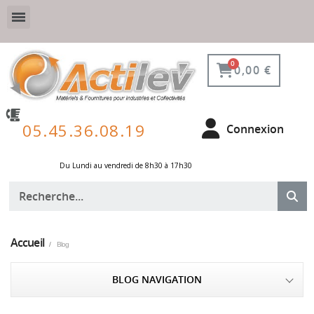
VESTIAIRE SÉCURISÉ, CONNECTÉ ET DE PROTECTION
ÉQUIPEMENTS POUR ENVIRONNEMENT NUCLÉAIRE
0,00 €
05.45.36.08.19
Connexion
Du Lundi au vendredi de 8h30 à 17h30 ​
Accueil
Blog
BLOG NAVIGATION