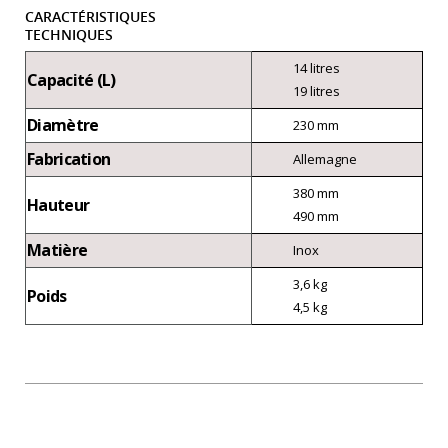
CARACTÉRISTIQUES
TECHNIQUES
14 litres
Capacité (L)
19 litres
Diamètre
230 mm
Fabrication
Allemagne
380 mm
Hauteur
490 mm
Matière
Inox
3,6 kg
Poids
4,5 kg