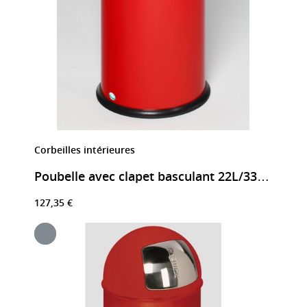
Corbeilles intérieures
Poubelle avec clapet basculant 22L/33L/40L/52L
127,35 €