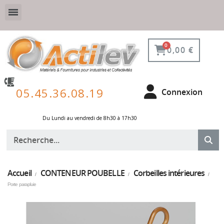
VESTIAIRE SÉCURISÉ, CONNECTÉ ET DE PROTECTION
ÉQUIPEMENTS POUR ENVIRONNEMENT NUCLÉAIRE
0,00 €
05.45.36.08.19
Connexion
Du Lundi au vendredi de 8h30 à 17h30 ​
Accueil
CONTENEUR POUBELLE
Corbeilles intérieures
Porte parapluie