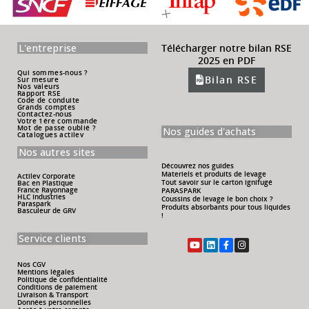
L'entreprise
Télécharger notre bilan RSE
2025 en PDF
Qui sommes-nous ?
Bilan RSE
Sur mesure
Nos valeurs
Rapport RSE
Code de conduite
Grands comptes
Contactez-nous
Votre 1ére commande
Mot de passe oublié ?
Nos guides d'achats
Catalogues actilev
Nos autres sites
Découvrez nos guides
Materiels et produits de levage
Actilev Corporate
Tout savoir sur le carton ignifugé
Bac en Plastique
France Rayonnage
PARASPARK
HLC Industries
Coussins de levage le bon choix ?
Paraspark
Produits absorbants pour tous liquides
Basculeur de GRV
!
Service clients
Nos CGV
Mentions légales
Politique de confidentialité
Conditions de paiement
Livraison & Transport
Données personnelles