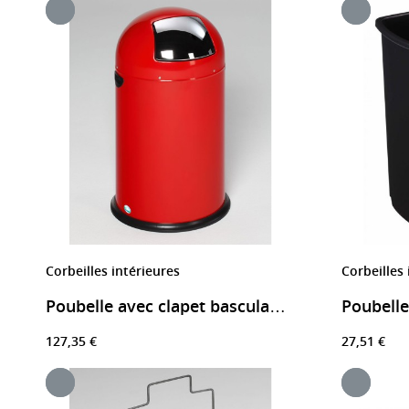
Corbeilles intérieures
Corbeilles 
Poubelle avec clapet basculant 22L/33L/40L/52L
127,35 €
27,51 €