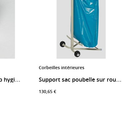
Corbeilles intérieures
Poubelle a pédale haccp hygiénique
Support sac poubelle sur roues 110 l
130,65 €