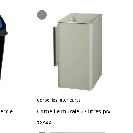
Corbeilles intérieures
Poubelle avec son couvercle basculant bleu
Corbeille murale 27 litres pivotante
72,94 €