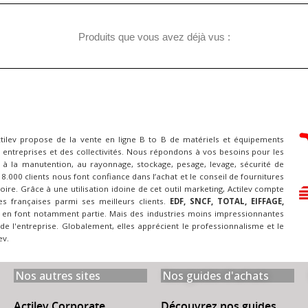
Produits que vous avez déjà vus :
ctilev propose de la vente en ligne B to B de matériels et équipements
 entreprises et des collectivités. Nous répondons à vos besoins pour les
à la manutention, au rayonnage, stockage, pesage, levage, sécurité de
 18.000 clients nous font confiance dans l’achat et le conseil de fournitures
itoire. Grâce à une utilisation idoine de cet outil marketing, Actilev compte
es françaises parmi ses meilleurs clients.
EDF, SNCF, TOTAL, EIFFAGE,
en font notamment partie. Mais des industries moins impressionnantes
 de l'entreprise. Globalement, elles apprécient le professionnalisme et le
ev.
Nos autres sites
Nos guides d'achats
Actilev Corporate
Découvrez nos guides