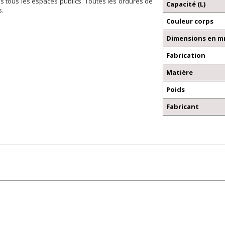
s tous les espaces publics. Toutes les ordures de
Capacité (L)
s.
Couleur corps
Dimensions en mm 
Fabrication
Matière
Poids
Fabricant