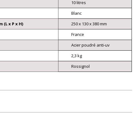
10 litres
Blanc
(L x P x H)
250 x 130 x 380 mm
France
Acier poudré anti-uv
2,3 kg
Rossignol