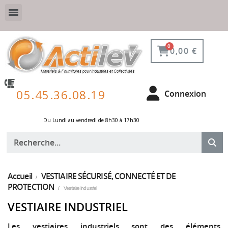
VESTIAIRE SÉCURISÉ, CONNECTÉ ET DE PROTECTION
ÉQUIPEMENTS POUR ENVIRONNEMENT NUCLÉAIRE
0,00 €
05.45.36.08.19
Connexion
Du Lundi au vendredi de 8h30 à 17h30 ​
Accueil
VESTIAIRE SÉCURISÉ, CONNECTÉ ET DE
PROTECTION
Vestiaire industriel
VESTIAIRE INDUSTRIEL
Les vestiaires industriels sont des éléments