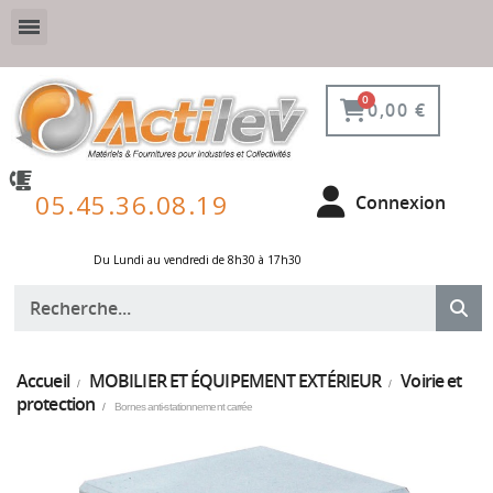
VESTIAIRE SÉCURISÉ, CONNECTÉ ET DE PROTECTION
ÉQUIPEMENTS POUR ENVIRONNEMENT NUCLÉAIRE
0,00 €
05.45.36.08.19
Connexion
Du Lundi au vendredi de 8h30 à 17h30 ​
Accueil
MOBILIER ET ÉQUIPEMENT EXTÉRIEUR
Voirie et
protection
Bornes anti-stationnement carrée