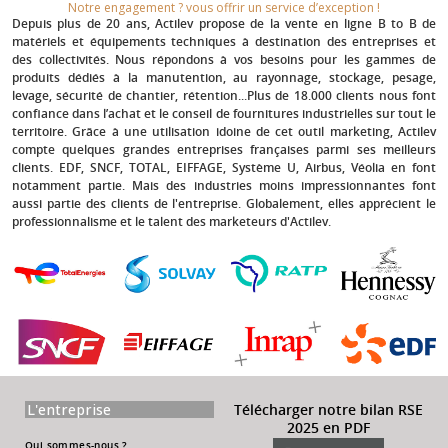
Notre engagement ? vous offrir un service d’exception !​
Depuis plus de 20 ans
, Actilev propose de la vente en ligne B to B de
matériels et équipements techniques à destination des entreprises et
des collectivités. Nous répondons à vos besoins pour les gammes de
produits dédiés à la manutention, au rayonnage, stockage, pesage,
levage, sécurité de chantier, rétention...Plus de 18.000 clients nous font
confiance dans l’achat et le conseil de fournitures industrielles sur tout le
territoire. Grâce à une utilisation idoine de cet outil marketing, Actilev
compte quelques grandes entreprises françaises parmi ses meilleurs
clients.
EDF, SNCF, TOTAL, EIFFAGE, Système U, Airbus, Véolia
en font
notamment partie. Mais des industries moins impressionnantes font
aussi partie des clients de l'entreprise. Globalement, elles apprécient le
professionnalisme et le talent des marketeurs d'Actilev.
L'entreprise
Télécharger notre bilan RSE
2025 en PDF
Qui sommes-nous ?