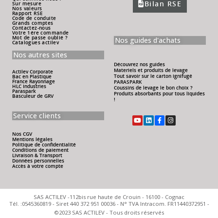
Bilan RSE
Sur mesure
Nos valeurs
Rapport RSE
Code de conduite
Grands comptes
Contactez-nous
Votre 1ére commande
Mot de passe oublié ?
Nos guides d'achats
Catalogues actilev
Nos autres sites
Découvrez nos guides
Materiels et produits de levage
Actilev Corporate
Tout savoir sur le carton ignifugé
Bac en Plastique
France Rayonnage
PARASPARK
HLC Industries
Coussins de levage le bon choix ?
Paraspark
Produits absorbants pour tous liquides
Basculeur de GRV
!
Service clients
Nos CGV
Mentions légales
Politique de confidentialité
Conditions de paiement
Livraison & Transport
Données personnelles
Accès à votre compte
SAS ACTILEV -112bis rue haute de Crouin - 16100 - Cognac
Tél. :0545360819 - Siret 440 372 951 00036 - N° TVA Intracom. FR11440372951 -
©2023 SAS ACTILEV - Tous droits réservés​