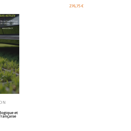
276,75 €
ION
ologique et
 française