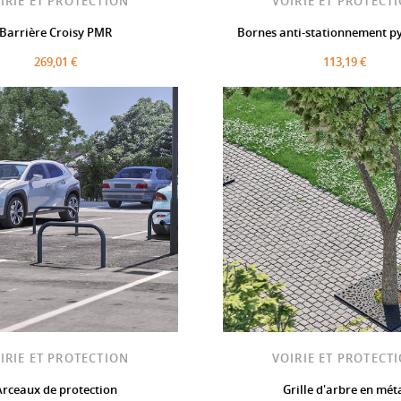
IRIE ET PROTECTION
VOIRIE ET PROTECT
Barrière Croisy PMR
Bornes anti-stationnement p
269,01 €
113,19 €
IRIE ET PROTECTION
VOIRIE ET PROTECT
Arceaux de protection
Grille d'arbre en mét