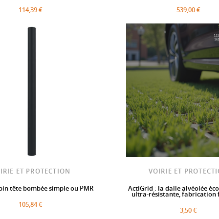
114,39 €
539,00 €
IRIE ET PROTECTION
VOIRIE ET PROTECT
bin tête bombée simple ou PMR
ActiGrid : la dalle alvéolée éc
ultra-résistante, fabrication
105,84 €
3,50 €