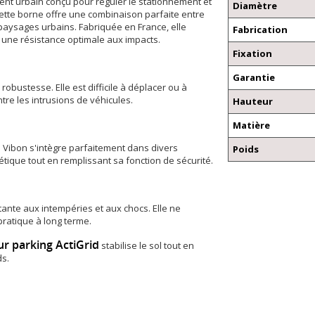
nt urbain conçu pour réguler le stationnement et
Diamètre
, cette borne offre une combinaison parfaite entre
aysages urbains. Fabriquée en France, elle
Fabrication
t une résistance optimale aux impacts.
Fixation
Garantie
obustesse. Elle est difficile à déplacer ou à
tre les intrusions de véhicules.
Hauteur
Matière
 Vibon s'intègre parfaitement dans divers
Poids
ique tout en remplissant sa fonction de sécurité.
ante aux intempéries et aux chocs. Elle ne
pratique à long terme.
ur parking ActiGrid
stabilise le sol tout en
ds.