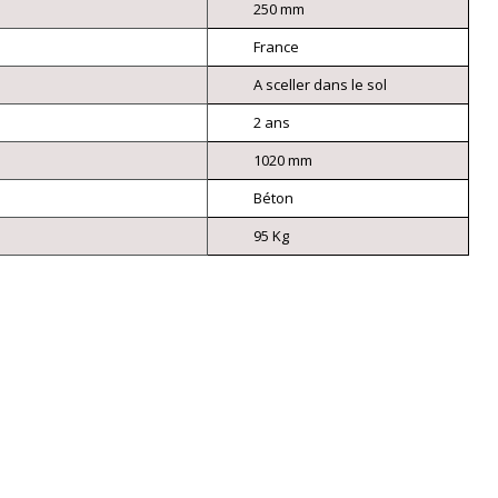
250 mm
France
A sceller dans le sol
2 ans
1020 mm
Béton
95 Kg