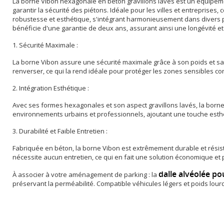
La borne Vibon hexagonale en béton gravillons lavés est un équipeme
garantir la sécurité des piétons. Idéale pour les villes et entreprises
robustesse et esthétique, s'intégrant harmonieusement dans divers p
bénéficie d'une garantie de deux ans, assurant ainsi une longévité e
1. Sécurité Maximale :
La borne Vibon assure une sécurité maximale grâce à son poids et sa r
renverser, ce qui la rend idéale pour protéger les zones sensibles con
2. Intégration Esthétique :
Avec ses formes hexagonales et son aspect gravillons lavés, la borne
environnements urbains et professionnels, ajoutant une touche esthét
3. Durabilité et Faible Entretien :
Fabriquée en béton, la borne Vibon est extrêmement durable et résist
nécessite aucun entretien, ce qui en fait une solution économique et 
dalle alvéolée po
À associer à votre aménagement de parking : la
préservant la perméabilité. Compatible véhicules légers et poids lour