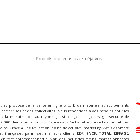
Produits que vous avez déjà vus :
ctilev propose de la vente en ligne B to B de matériels et équipements
 entreprises et des collectivités. Nous répondons à vos besoins pour les
à la manutention, au rayonnage, stockage, pesage, levage, sécurité de
 18.000 clients nous font confiance dans l’achat et le conseil de fournitures
itoire. Grâce à une utilisation idoine de cet outil marketing, Actilev compte
es françaises parmi ses meilleurs clients.
EDF, SNCF, TOTAL, EIFFAGE,
en font notamment partie. Mais des industries moins impressionnantes