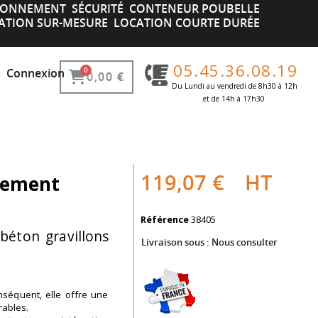
IRONNEMENT
SÉCURITÉ
CONTENEUR POUBELLE
ATION SUR-MESURE
LOCATION COURTE DURÉE
05.45.36.08.19
Connexion
0,00 €
Du Lundi au vendredi de 8h30 à 12h
et de 14h à 17h30 ​
119,07 €
HT
nement
Référence
38405
béton gravillons
Livraison sous :
Nous consulter
nséquent, elle offre une
rables.