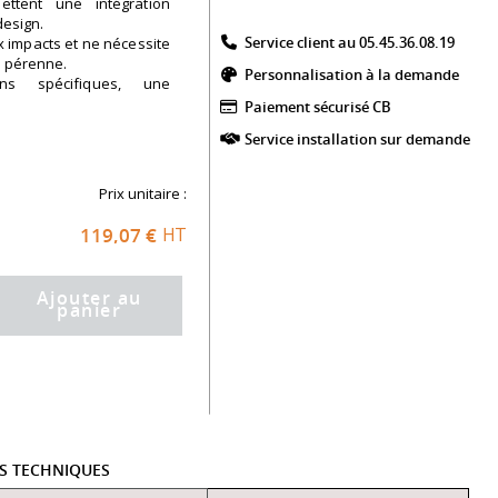
ttent une intégration
design.
Service client au 05.45.36.08.19​
ux impacts et ne nécessite
n pérenne.
Personnalisation à la demande
ns spécifiques, une
.
Paiement sécurisé CB​
Service installation sur demande
Prix unitaire :
119,07 €
HT
Ajouter au
panier
ES TECHNIQUES