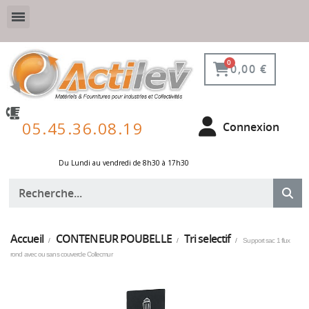
VESTIAIRE SÉCURISÉ, CONNECTÉ ET DE PROTECTION
ÉQUIPEMENTS POUR ENVIRONNEMENT NUCLÉAIRE
0,00 €
05.45.36.08.19
Connexion
Du Lundi au vendredi de 8h30 à 17h30 ​
Accueil
CONTENEUR POUBELLE
Tri selectif
Support sac 1 flux
rond avec ou sans couvercle Collecmur