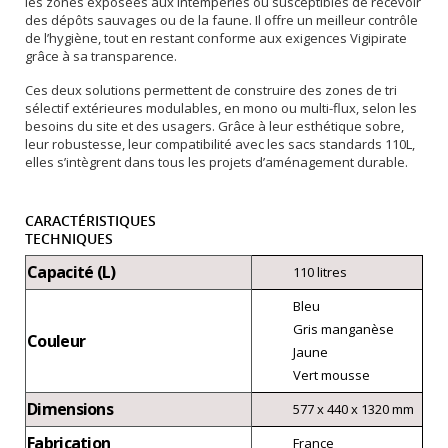
les zones exposées aux intempéries ou susceptibles de recevoir
des dépôts sauvages ou de la faune. Il offre un meilleur contrôle
de l’hygiène, tout en restant conforme aux exigences Vigipirate
grâce à sa transparence.
Ces deux solutions permettent de construire des zones de tri
sélectif extérieures modulables, en mono ou multi-flux, selon les
besoins du site et des usagers. Grâce à leur esthétique sobre,
leur robustesse, leur compatibilité avec les sacs standards 110L,
elles s’intègrent dans tous les projets d’aménagement durable.
CARACTÉRISTIQUES
TECHNIQUES
Capacité (L)
110 litres
Bleu
Gris manganèse
Couleur
Jaune
Vert mousse
Dimensions
577 x 440 x 1320 mm
Fabrication
France