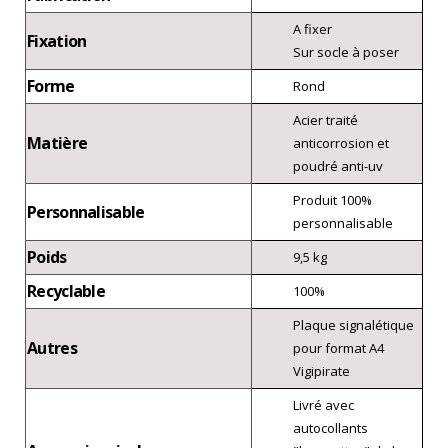
A fixer
Fixation
Sur socle à poser
Forme
Rond
Acier traité
Matière
anticorrosion et
poudré anti-uv
Produit 100%
Personnalisable
personnalisable
Poids
9,5 kg
Recyclable
100%
Plaque signalétique
Autres
pour format A4
Vigipirate
Livré avec
autocollants