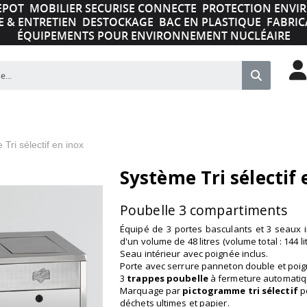
EPOT
MOBILIER SECURISE CONNECTE
PROTECTION ENV
E & ENTRETIEN
DESTOCKAGE
BAC EN PLASTIQUE
FABRIC
ÉQUIPEMENTS POUR ENVIRONNEMENT NUCLÉAIRE
Tri sélectif en inox
Système Tri sélectif 
Poubelle 3 compartiments
Équipé de 3 portes basculants et 3 seaux 
d'un volume de 48 litres (volume total : 144 lit
Seau intérieur avec poignée inclus.
Porte avec serrure panneton double et poig
3
trappes poubelle
à fermeture automatiq
Marquage par
pictogramme tri sélectif
po
déchets ultimes et papier.