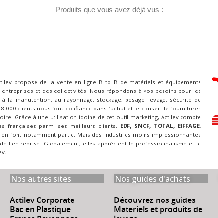
Produits que vous avez déjà vus :
ctilev propose de la vente en ligne B to B de matériels et équipements
 entreprises et des collectivités. Nous répondons à vos besoins pour les
à la manutention, au rayonnage, stockage, pesage, levage, sécurité de
 18.000 clients nous font confiance dans l’achat et le conseil de fournitures
itoire. Grâce à une utilisation idoine de cet outil marketing, Actilev compte
es françaises parmi ses meilleurs clients.
EDF, SNCF, TOTAL, EIFFAGE,
en font notamment partie. Mais des industries moins impressionnantes
 de l'entreprise. Globalement, elles apprécient le professionnalisme et le
ev.
Nos autres sites
Nos guides d'achats
Actilev Corporate
Découvrez nos guides
Bac en Plastique
Materiels et produits de