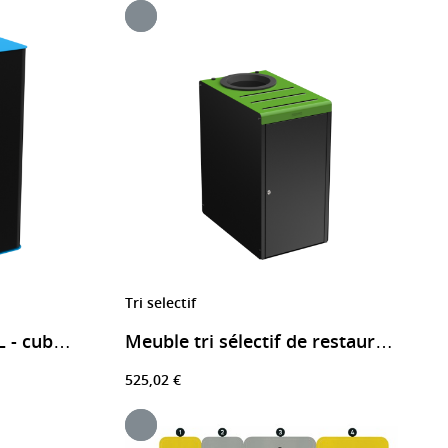
Tri selectif
Borne de tri sélectif 65L - cubatri
Meuble tri sélectif de restauration Alitri
525,02 €