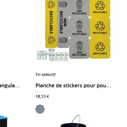
Tri selectif
Support sac 1 flux rectangulaire avec ou sans couvercle Rollec
Planche de stickers pour poubelle Cybel
18,13 €