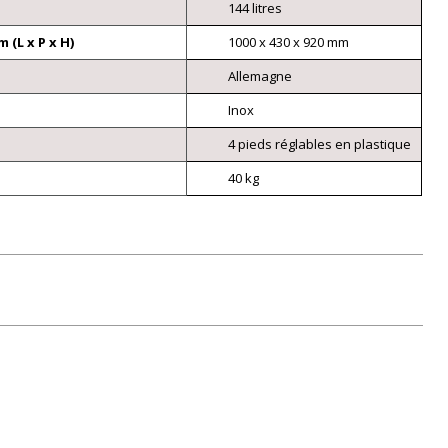
144 litres
(L x P x H)
1000 x 430 x 920 mm
Allemagne
Inox
4 pieds réglables en plastique
40 kg