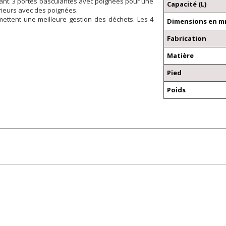
gant. 3 portes basculantes avec poignées pour une
Capacité (L)
rieurs avec des poignées.
ettent une meilleure gestion des déchets. Les 4
Dimensions en mm 
Fabrication
Matière
Pied
Poids