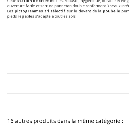
Cette
station de tri
en Inox est robuste, hygiénique, durable et élé
ouverture facile et serrure panneton double renferment 3 seaux inté
Les
pictogrammes tri sélectif
sur le devant de la
poubelle
perm
pieds réglables s'adapte à tout les sols.
16 autres produits dans la même catégorie :