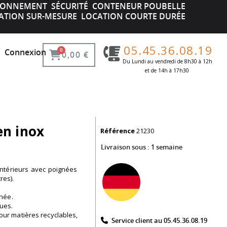
IRONNEMENT
SÉCURITÉ
CONTENEUR POUBELLE
ATION SUR-MESURE
LOCATION COURTE DURÉE
05.45.36.08.19
Connexion
0,00 €
Du Lundi au vendredi de 8h30 à 12h
et de 14h à 17h30 ​
en inox
Référence
21230
Livraison sous :
1 semaine
intérieurs avec poignées
res).
née.
ues.
ur matières recyclables,
Service client au 05.45.36.08.19​