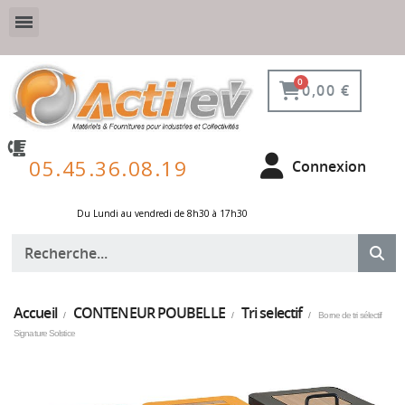
VESTIAIRE SÉCURISÉ, CONNECTÉ ET DE PROTECTION
ÉQUIPEMENTS POUR ENVIRONNEMENT NUCLÉAIRE
0,00 €
05.45.36.08.19
Connexion
Du Lundi au vendredi de 8h30 à 17h30 ​
Accueil
CONTENEUR POUBELLE
Tri selectif
Borne de tri sélectif
Signature Solstice