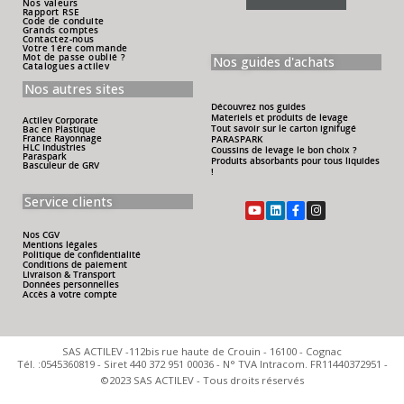
Nos valeurs
Rapport RSE
Code de conduite
Grands comptes
Contactez-nous
Votre 1ére commande
Mot de passe oublié ?
Nos guides d'achats
Catalogues actilev
Nos autres sites
Découvrez nos guides
Materiels et produits de levage
Actilev Corporate
Tout savoir sur le carton ignifugé
Bac en Plastique
France Rayonnage
PARASPARK
HLC Industries
Coussins de levage le bon choix ?
Paraspark
Produits absorbants pour tous liquides
Basculeur de GRV
!
Service clients
Nos CGV
Mentions légales
Politique de confidentialité
Conditions de paiement
Livraison & Transport
Données personnelles
Accès à votre compte
SAS ACTILEV -112bis rue haute de Crouin - 16100 - Cognac
Tél. :0545360819 - Siret 440 372 951 00036 - N° TVA Intracom. FR11440372951 -
©2023 SAS ACTILEV - Tous droits réservés​