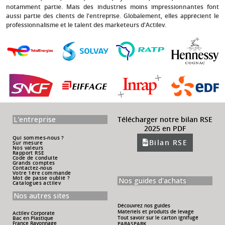
notamment partie. Mais des industries moins impressionnantes font
aussi partie des clients de l'entreprise. Globalement, elles apprécient le
professionnalisme et le talent des marketeurs d'Actilev.
L'entreprise
Télécharger notre bilan RSE
2025 en PDF
Qui sommes-nous ?
Bilan RSE
Sur mesure
Nos valeurs
Rapport RSE
Code de conduite
Grands comptes
Contactez-nous
Votre 1ére commande
Mot de passe oublié ?
Nos guides d'achats
Catalogues actilev
Nos autres sites
Découvrez nos guides
Materiels et produits de levage
Actilev Corporate
Tout savoir sur le carton ignifugé
Bac en Plastique
France Rayonnage
PARASPARK