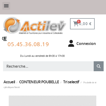
VESTIAIRE SÉCURISÉ, CONNECTÉ ET DE PROTECTION
ÉQUIPEMENTS POUR ENVIRONNEMENT NUCLÉAIRE
0,00 €
05.45.36.08.19
Connexion
Du Lundi au vendredi de 8h30 à 17h30 ​
Accueil
CONTENEUR POUBELLE
Tri selectif
Poubelle de tri
cylindriques Neotri