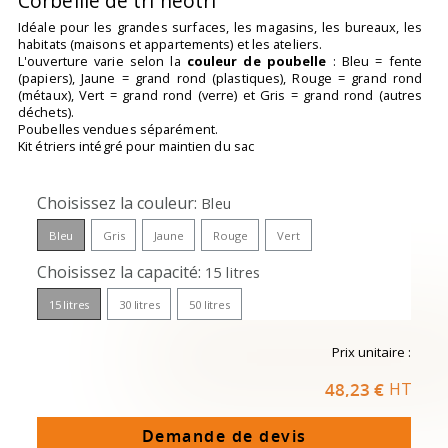
Corbeille de tri neotri
Idéale pour les grandes surfaces, les magasins, les bureaux, les
habitats (maisons et appartements) et les ateliers.
L'ouverture varie selon la
couleur de poubelle
: Bleu = fente
(papiers), Jaune = grand rond (plastiques), Rouge = grand rond
(métaux), Vert = grand rond (verre) et Gris = grand rond (autres
déchets).
Poubelles vendues séparément.
Kit étriers intégré pour maintien du sac
Choisissez la couleur
Bleu
Bleu
Gris
Jaune
Rouge
Vert
Choisissez la capacité
15 litres
15 litres
30 litres
50 litres
Prix unitaire :
48,23 €
HT
Demande de devis