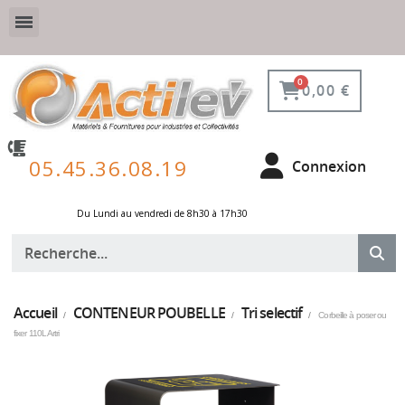
VESTIAIRE SÉCURISÉ, CONNECTÉ ET DE PROTECTION
ÉQUIPEMENTS POUR ENVIRONNEMENT NUCLÉAIRE
0,00 €
05.45.36.08.19
Connexion
Du Lundi au vendredi de 8h30 à 17h30 ​
Accueil
CONTENEUR POUBELLE
Tri selectif
Corbeille à poser ou
fixer 110L Artri