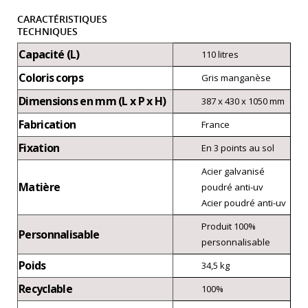
CARACTÉRISTIQUES
TECHNIQUES
Capacité (L)
110 litres
Coloris corps
Gris manganèse
Dimensions en mm (L x P x H)
387 x 430 x 1050 mm
Fabrication
France
Fixation
En 3 points au sol
Acier galvanisé
Matière
poudré anti-uv
Acier poudré anti-uv
Produit 100%
Personnalisable
personnalisable
Poids
34,5 kg
Recyclable
100%