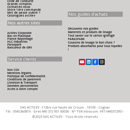
Code de conduite
Grands comptes
Contactez-nous
Votre 1ére commande
Mot de passe oublié ?
Nos guides d'achats
Catalogues actilev
Nos autres sites
Découvrez nos guides
Materiels et produits de levage
Actilev Corporate
Tout savoir sur le carton ignifugé
Bac en Plastique
France Rayonnage
PARASPARK
HLC Industries
Coussins de levage le bon choix ?
Paraspark
Produits absorbants pour tous liquides
Basculeur de GRV
!
Service clients
Nos CGV
Mentions légales
Politique de confidentialité
Conditions de paiement
Livraison & Transport
Données personnelles
Accès à votre compte
SAS ACTILEV -112bis rue haute de Crouin - 16100 - Cognac
Tél. :0545360819 - Siret 440 372 951 00036 - N° TVA Intracom. FR11440372951 -
©2023 SAS ACTILEV - Tous droits réservés​