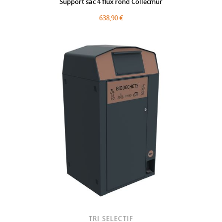
Support sac 4 flux rond Collecmur
638,90 €
TRI SELECTIF