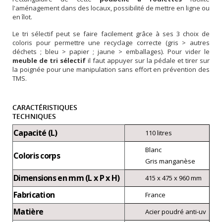
l'aménagement dans des locaux, possibilité de mettre en ligne ou
en îlot.
Le tri sélectif peut se faire facilement grâce à ses 3 choix de
coloris pour permettre une recyclage correcte (gris > autres
déchets ; bleu > papier ; jaune > emballages). Pour vider le
meuble de tri sélectif
il faut appuyer sur la pédale et tirer sur
la poignée pour une manipulation sans effort en prévention des
TMS.
CARACTÉRISTIQUES
TECHNIQUES
Capacité (L)
110 litres
Blanc
Coloris corps
Gris manganèse
Dimensions en mm (L x P x H)
415 x 475 x 960 mm
Fabrication
France
Matière
Acier poudré anti-uv