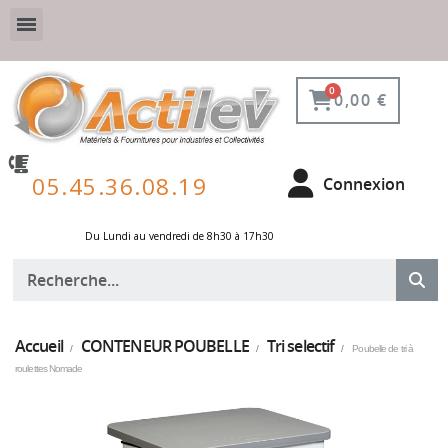
VESTIAIRE SÉCURISÉ, CONNECTÉ ET DE PROTECTION
ÉQUIPEMENTS POUR ENVIRONNEMENT NUCLÉAIRE
0,00 €
05.45.36.08.19
Connexion
Du Lundi au vendredi de 8h30 à 17h30 ​
Accueil
CONTENEUR POUBELLE
Tri selectif
Poubelle de tri à
roulettes Nomade