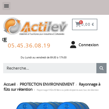
VESTIAIRE SÉCURISÉ, CONNECTÉ ET DE PROTECTION
ÉQUIPEMENTS POUR ENVIRONNEMENT NUCLÉAIRE
0,00 €
05.45.36.08.19
Connexion
Du Lundi au vendredi de 8h30 à 17h30 ​
Accueil
PROTECTION ENVIRONNEMENT
Rayonnage à
fûts sur rétention
Rayonnage 6 fûts 60 litres ou petits récipients avec bac de rétention