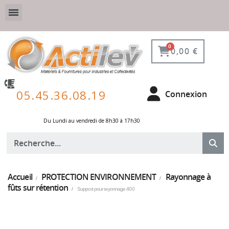
VESTIAIRE SÉCURISÉ, CONNECTÉ ET DE PROTECTION
ÉQUIPEMENTS POUR ENVIRONNEMENT NUCLÉAIRE
0,00 €
05.45.36.08.19
Connexion
Du Lundi au vendredi de 8h30 à 17h30 ​
Accueil
PROTECTION ENVIRONNEMENT
Rayonnage à
fûts sur rétention
Support pour rayonnage 400