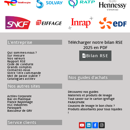
L'entreprise
Télécharger notre bilan RSE
2025 en PDF
Qui sommes-nous ?
Bilan RSE
Sur mesure
Nos valeurs
Rapport RSE
Code de conduite
Grands comptes
Contactez-nous
Votre 1ére commande
Mot de passe oublié ?
Nos guides d'achats
Catalogues actilev
Nos autres sites
Découvrez nos guides
Materiels et produits de levage
Actilev Corporate
Tout savoir sur le carton ignifugé
Bac en Plastique
France Rayonnage
PARASPARK
HLC Industries
Coussins de levage le bon choix ?
Paraspark
Produits absorbants pour tous liquides
Basculeur de GRV
!
Service clients