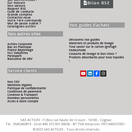
Bilan RSE
Sur mesure
Nos valeurs
Rapport RSE
Code de conduite
Grands comptes
Contactez-nous
Votre 1ére commande
Mot de passe oublié ?
Nos guides d'achats
Catalogues actilev
Nos autres sites
Découvrez nos guides
Materiels et produits de levage
Actilev Corporate
Tout savoir sur le carton ignifugé
Bac en Plastique
France Rayonnage
PARASPARK
HLC Industries
Coussins de levage le bon choix ?
Paraspark
Produits absorbants pour tous liquides
Basculeur de GRV
!
Service clients
Nos CGV
Mentions légales
Politique de confidentialité
Conditions de paiement
Livraison & Transport
Données personnelles
Accès à votre compte
SAS ACTILEV -112bis rue haute de Crouin - 16100 - Cognac
Tél. :0545360819 - Siret 440 372 951 00036 - N° TVA Intracom. FR11440372951 -
©2023 SAS ACTILEV - Tous droits réservés​