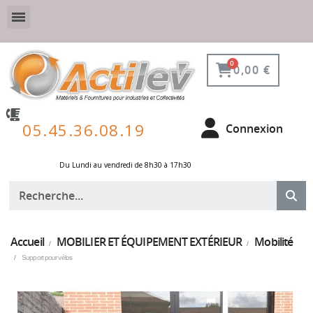
VESTIAIRE SÉCURISÉ, CONNECTÉ ET DE PROTECTION
ÉQUIPEMENTS POUR ENVIRONNEMENT NUCLÉAIRE
0,00 €
05.45.36.08.19
Connexion
Du Lundi au vendredi de 8h30 à 17h30 ​
Accueil
MOBILIER ET ÉQUIPEMENT EXTÉRIEUR
Mobilité
Support pour vélos