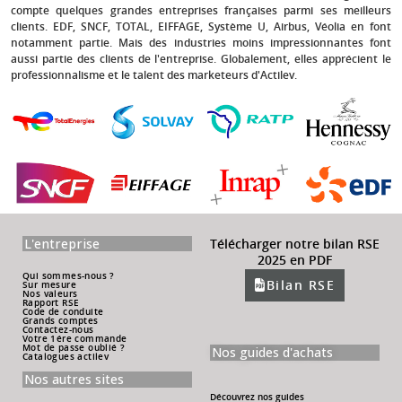
compte quelques grandes entreprises françaises parmi ses meilleurs
clients.
EDF, SNCF, TOTAL, EIFFAGE, Système U, Airbus, Véolia
en font
notamment partie. Mais des industries moins impressionnantes font
aussi partie des clients de l'entreprise. Globalement, elles apprécient le
professionnalisme et le talent des marketeurs d'Actilev.
L'entreprise
Télécharger notre bilan RSE
2025 en PDF
Qui sommes-nous ?
Bilan RSE
Sur mesure
Nos valeurs
Rapport RSE
Code de conduite
Grands comptes
Contactez-nous
Votre 1ére commande
Mot de passe oublié ?
Nos guides d'achats
Catalogues actilev
Nos autres sites
Découvrez nos guides