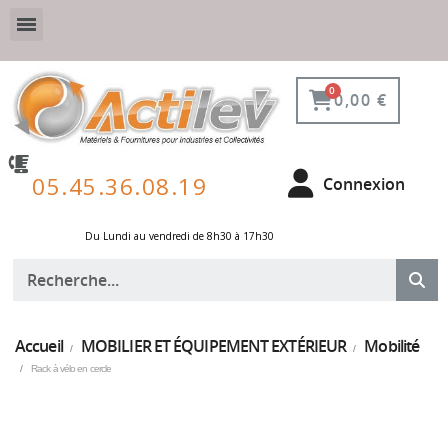
VESTIAIRE SÉCURISÉ, CONNECTÉ ET DE PROTECTION
ÉQUIPEMENTS POUR ENVIRONNEMENT NUCLÉAIRE
0,00 €
05.45.36.08.19
Connexion
Du Lundi au vendredi de 8h30 à 17h30 ​
Accueil
MOBILIER ET ÉQUIPEMENT EXTÉRIEUR
Mobilité
Rack à vélo en cercle