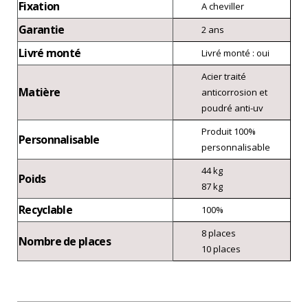
Fixation
A cheviller
Garantie
2 ans
Livré monté
Livré monté : oui
Acier traité
Matière
anticorrosion et
poudré anti-uv
Produit 100%
Personnalisable
personnalisable
44 kg
Poids
87 kg
Recyclable
100%
8 places
Nombre de places
10 places