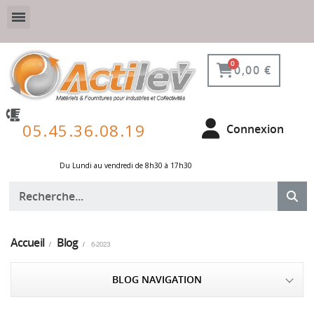
VESTIAIRE SÉCURISÉ, CONNECTÉ ET DE PROTECTION
ÉQUIPEMENTS POUR ENVIRONNEMENT NUCLÉAIRE
0,00 €
05.45.36.08.19
Connexion
Du Lundi au vendredi de 8h30 à 17h30 ​
Accueil
Blog
6-2023
BLOG NAVIGATION