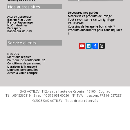
Nos autres sites
Découvrez nos guides
Materiels et produits de levage
Actilev Corporate
Tout savoir sur le carton ignifugé
Bac en Plastique
France Rayonnage
PARASPARK
HLC Industries
Coussins de levage le bon choix ?
Paraspark
Produits absorbants pour tous liquides
Basculeur de GRV
!
Service clients
Nos CGV
Mentions légales
Politique de confidentialité
Conditions de paiement
Livraison & Transport
Données personnelles
Accès à votre compte
SAS ACTILEV -112bis rue haute de Crouin - 16100 - Cognac
Tél. :0545360819 - Siret 440 372 951 00036 - N° TVA Intracom. FR11440372951 -
©2023 SAS ACTILEV - Tous droits réservés​