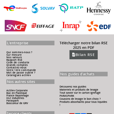
L'entreprise
Télécharger notre bilan RSE
2025 en PDF
Qui sommes-nous ?
Bilan RSE
Sur mesure
Nos valeurs
Rapport RSE
Code de conduite
Grands comptes
Contactez-nous
Votre 1ére commande
Mot de passe oublié ?
Nos guides d'achats
Catalogues actilev
Nos autres sites
Découvrez nos guides
Materiels et produits de levage
Actilev Corporate
Tout savoir sur le carton ignifugé
Bac en Plastique
France Rayonnage
PARASPARK
HLC Industries
Coussins de levage le bon choix ?
Paraspark
Produits absorbants pour tous liquides
Basculeur de GRV
!
Service clients