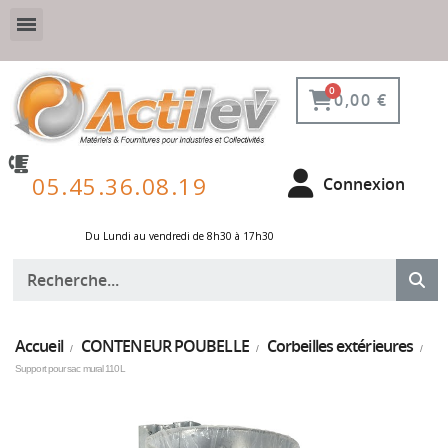
VESTIAIRE SÉCURISÉ, CONNECTÉ ET DE PROTECTION
ÉQUIPEMENTS POUR ENVIRONNEMENT NUCLÉAIRE
0,00 €
05.45.36.08.19
Connexion
Du Lundi au vendredi de 8h30 à 17h30 ​
Accueil
CONTENEUR POUBELLE
Corbeilles extérieures
Support pour sac mural 110L