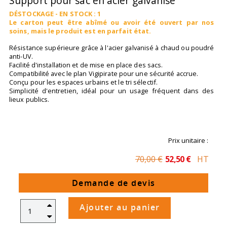
Support pour sac en acier galvanisé
DÉSTOCKAGE - EN STOCK : 1
Le carton peut être abîmé ou avoir été ouvert par nos
soins, mais le produit est en parfait état.
Résistance supérieure grâce à l'acier galvanisé à chaud ou poudré
anti-UV.
Facilité d'installation et de mise en place des sacs.
Compatibilité avec le plan Vigipirate pour une sécurité accrue.
Conçu pour les espaces urbains et le tri sélectif.
Simplicité d'entretien, idéal pour un usage fréquent dans des
lieux publics.
Prix unitaire :
70,00 €
52,50 €
HT
Économisez 25%
Demande de devis
Ajouter au panier