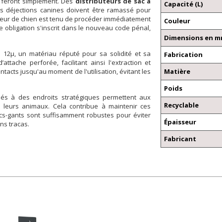
 feront simplement. Des
distributeurs de sac à
Capacité (L)
les déjections canines doivent être ramassé pour
sseur de chien est tenu de procéder immédiatement
Couleur
 obligation s'inscrit dans le nouveau code pénal,
Dimensions en mm 
 12µ, un matériau réputé pour sa solidité et sa
Fabrication
ache perforée, facilitant ainsi l'extraction et
ntacts jusqu'au moment de l'utilisation, évitant les
Matière
Poids
allés à des endroits stratégiques permettent aux
Recyclable
e leurs animaux. Cela contribue à maintenir ces
acs-gants sont suffisamment robustes pour éviter
Épaisseur
ns tracas.
Fabricant