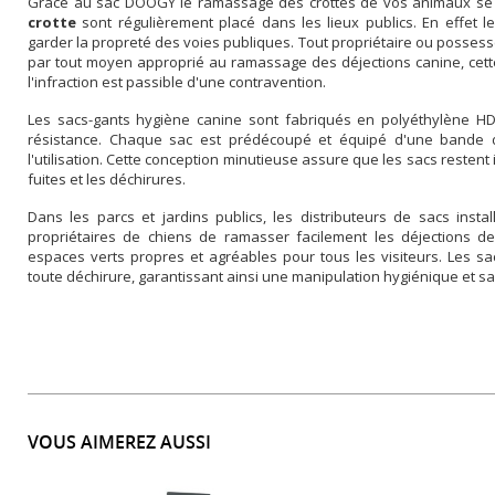
Grâce au sac DOOGY le ramassage des crottes de vos animaux se
crotte
sont régulièrement placé dans les lieux publics. En effet 
garder la propreté des voies publiques. Tout propriétaire ou posse
par tout moyen approprié au ramassage des déjections canine, cette
l'infraction est passible d'une contravention.
Les sacs-gants hygiène canine sont fabriqués en polyéthylène HD
résistance. Chaque sac est prédécoupé et équipé d'une bande d’att
l'utilisation. Cette conception minutieuse assure que les sacs restent i
fuites et les déchirures.
Dans les parcs et jardins publics, les distributeurs de sacs inst
propriétaires de chiens de ramasser facilement les déjections d
espaces verts propres et agréables pour tous les visiteurs. Les s
toute déchirure, garantissant ainsi une manipulation hygiénique et sa
VOUS AIMEREZ AUSSI