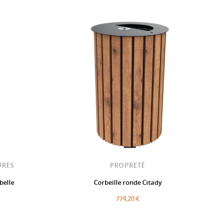
URES
PROPRETÉ
belle
Corbeille ronde Citady
774,20 €