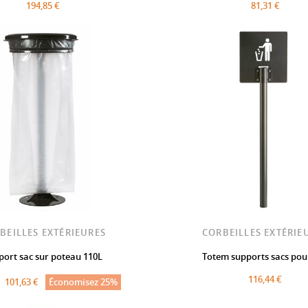
194,85 €
81,31 €
BEILLES EXTÉRIEURES
CORBEILLES EXTÉRIE
port sac sur poteau 110L
Totem supports sacs pou
116,44 €
101,63 €
Économisez 25%