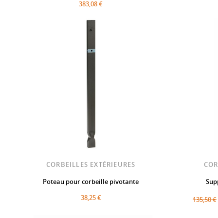
383,08 €
CORBEILLES EXTÉRIEURES
COR
Poteau pour corbeille pivotante
Sup
38,25 €
135,50 €