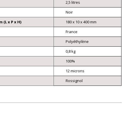
2,5 litres
Noir
(L x P x H)
180 x 10 x 400 mm
France
Polyéthylène
0,8 kg
100%
12 microns
Rossignol