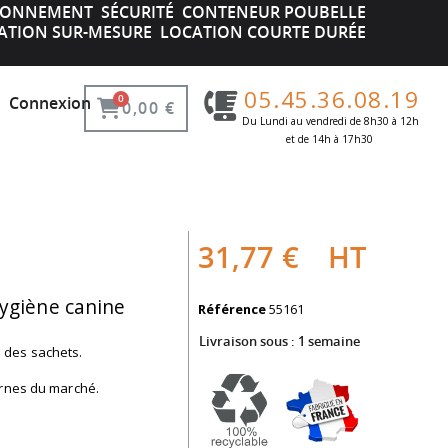
IRONNEMENT
SÉCURITÉ
CONTENEUR POUBELLE
ATION SUR-MESURE
LOCATION COURTE DURÉE
05.45.36.08.19
Connexion
0,00 €
Du Lundi au vendredi de 8h30 à 12h
et de 14h à 17h30 ​
31,77 €
HT
hygiène canine
Référence
55161
Livraison sous :
1 semaine
 des sachets.
ornes du marché.