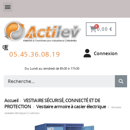
VESTIAIRE SÉCURISÉ, CONNECTÉ ET DE PROTECTION
ÉQUIPEMENTS POUR ENVIRONNEMENT NUCLÉAIRE
0,00 €
05.45.36.08.19
Connexion
Du Lundi au vendredi de 8h30 à 17h30 ​
Accueil
VESTIAIRE SÉCURISÉ, CONNECTÉ ET DE
PROTECTION
Vestiaire armoire à casier électrique
Armoires-
vestiaires électriques 2 colonnes