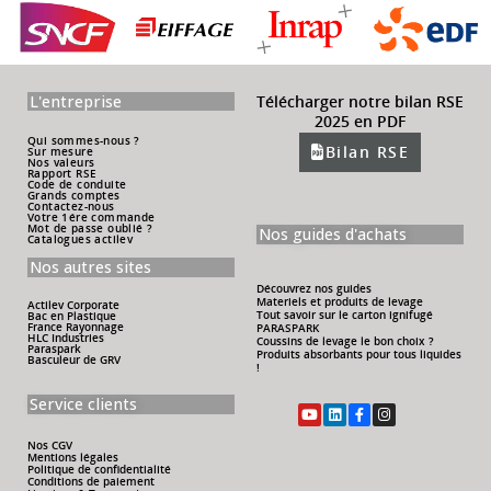
L'entreprise
Télécharger notre bilan RSE
2025 en PDF
Qui sommes-nous ?
Bilan RSE
Sur mesure
Nos valeurs
Rapport RSE
Code de conduite
Grands comptes
Contactez-nous
Votre 1ére commande
Mot de passe oublié ?
Nos guides d'achats
Catalogues actilev
Nos autres sites
Découvrez nos guides
Materiels et produits de levage
Actilev Corporate
Tout savoir sur le carton ignifugé
Bac en Plastique
France Rayonnage
PARASPARK
HLC Industries
Coussins de levage le bon choix ?
Paraspark
Produits absorbants pour tous liquides
Basculeur de GRV
!
Service clients
Nos CGV
Mentions légales
Politique de confidentialité
Conditions de paiement