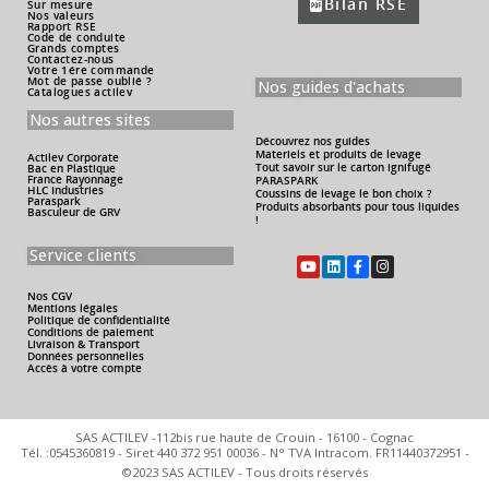
Bilan RSE
Sur mesure
Nos valeurs
Rapport RSE
Code de conduite
Grands comptes
Contactez-nous
Votre 1ére commande
Mot de passe oublié ?
Nos guides d'achats
Catalogues actilev
Nos autres sites
Découvrez nos guides
Materiels et produits de levage
Actilev Corporate
Tout savoir sur le carton ignifugé
Bac en Plastique
France Rayonnage
PARASPARK
HLC Industries
Coussins de levage le bon choix ?
Paraspark
Produits absorbants pour tous liquides
Basculeur de GRV
!
Service clients
Nos CGV
Mentions légales
Politique de confidentialité
Conditions de paiement
Livraison & Transport
Données personnelles
Accès à votre compte
SAS ACTILEV -112bis rue haute de Crouin - 16100 - Cognac
Tél. :0545360819 - Siret 440 372 951 00036 - N° TVA Intracom. FR11440372951 -
©2023 SAS ACTILEV - Tous droits réservés​