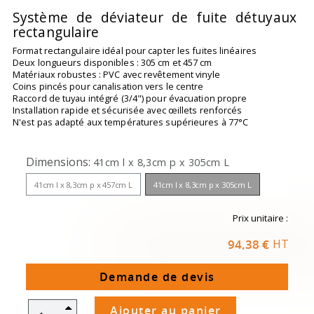
Système de déviateur de fuite détuyaux
rectangulaire
Format rectangulaire idéal pour capter les fuites linéaires
Deux longueurs disponibles : 305 cm et 457 cm
Matériaux robustes : PVC avec revêtement vinyle
Coins pincés pour canalisation vers le centre
Raccord de tuyau intégré (3/4") pour évacuation propre
Installation rapide et sécurisée avec œillets renforcés
N'est pas adapté aux températures supérieures à 77°C
Dimensions
41cm l x 8,3cm p x 305cm L
41cm l x 8,3cm p x 457cm L
41cm l x 8,3cm p x 305cm L
Prix unitaire :
94,38 €
HT
Demande de devis
Ajouter au panier