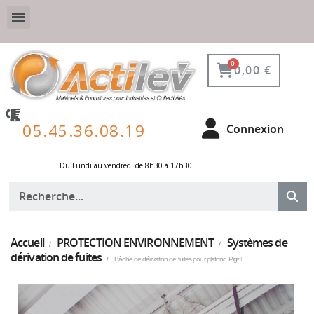
VESTIAIRE SÉCURISÉ, CONNECTÉ ET DE PROTECTION
ÉQUIPEMENTS POUR ENVIRONNEMENT NUCLÉAIRE
0,00 €
05.45.36.08.19
Connexion
Du Lundi au vendredi de 8h30 à 17h30 ​
Accueil
PROTECTION ENVIRONNEMENT
Systèmes de
dérivation de fuites
Bâche de dérivation de fuites pour plafond Pig®