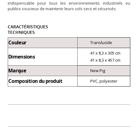
indispensable pour tous les environnements industriels ou
publics soucieux de maintenir leurs sols secs et sécurisés.
CARACTÉRISTIQUES
TECHNIQUES
Couleur
Translucide
41 x 8,3 x 305 cm
Dimensions
41 x 8,3 x 457 cm
Marque
New Pig
Composition du produit
PVC, polyester