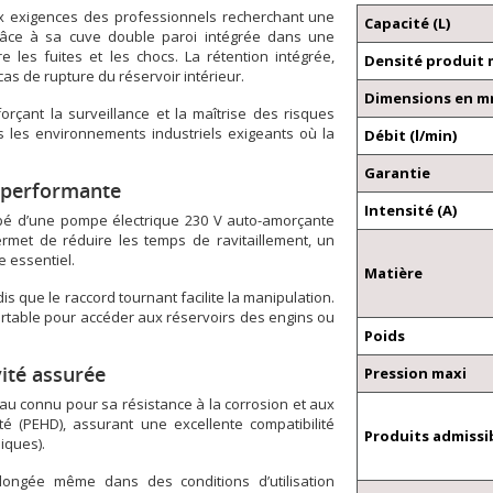
ux exigences des professionnels recherchant une
Capacité (L)
râce à sa cuve double paroi intégrée dans une
e les fuites et les chocs. La rétention intégrée,
Densité produit 
as de rupture du réservoir intérieur.
Dimensions en mm 
rçant la surveillance et la maîtrise des risques
s les environnements industriels exigeants où la
Débit (l/min)
Garantie
e performante
Intensité (A)
uipé d’une pompe électrique 230 V auto-amorçante
ermet de réduire les temps de ravitaillement, un
e essentiel.
Matière
s que le raccord tournant facilite la manipulation.
fortable pour accéder aux réservoirs des engins ou
Poids
ité assurée
Pression maxi
iau connu pour sa résistance à la corrosion et aux
té (PEHD), assurant une excellente compatibilité
Produits admissi
iques).
ongée même dans des conditions d’utilisation