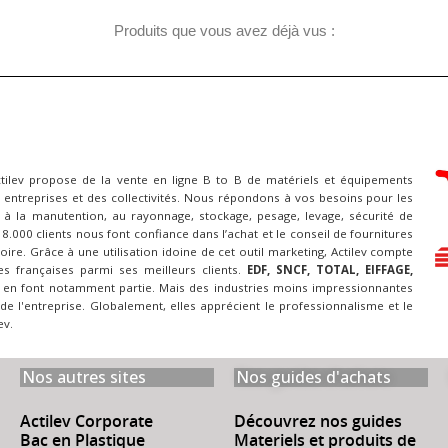
Produits que vous avez déjà vus :
ctilev propose de la vente en ligne B to B de matériels et équipements
 entreprises et des collectivités. Nous répondons à vos besoins pour les
à la manutention, au rayonnage, stockage, pesage, levage, sécurité de
 18.000 clients nous font confiance dans l’achat et le conseil de fournitures
itoire. Grâce à une utilisation idoine de cet outil marketing, Actilev compte
es françaises parmi ses meilleurs clients.
EDF, SNCF, TOTAL, EIFFAGE,
en font notamment partie. Mais des industries moins impressionnantes
 de l'entreprise. Globalement, elles apprécient le professionnalisme et le
ev.
Nos autres sites
Nos guides d'achats
Actilev Corporate
Découvrez nos guides
Bac en Plastique
Materiels et produits de