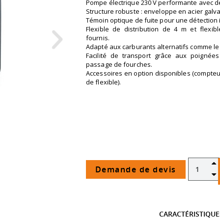
Pompe électrique 230 V performante avec déb
Structure robuste : enveloppe en acier galv
Témoin optique de fuite pour une détection
Flexible de distribution de 4 m et flexib
fournis.
Adapté aux carburants alternatifs comme le 
Facilité de transport grâce aux poignée
passage de fourches.
Accessoires en option disponibles (compteur d
de flexible).
Demande de devis
CARACTÉRISTIQU