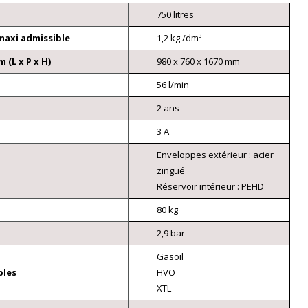
750 litres
maxi admissible
1,2 kg /dm³
(L x P x H)
980 x 760 x 1670 mm
56 l/min
2 ans
3 A
Enveloppes extérieur : acier
zingué
Réservoir intérieur : PEHD
80 kg
2,9 bar
Gasoil
bles
HVO
XTL