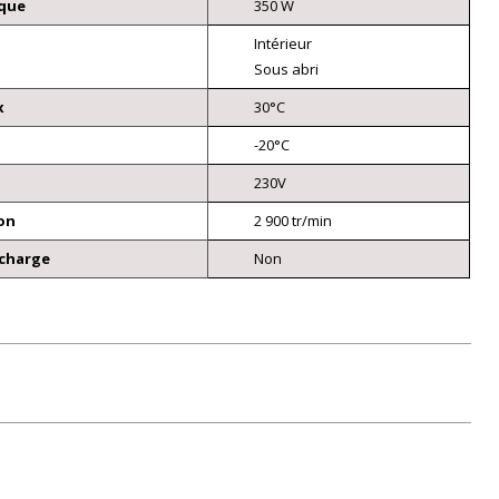
ique
350 W
Intérieur
Sous abri
x
30°C
n
-20°C
230V
ion
2 900 tr/min
 charge
Non