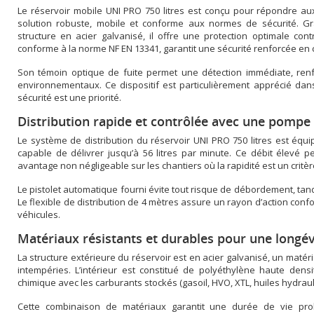
Le réservoir mobile UNI PRO 750 litres est conçu pour répondre a
solution robuste, mobile et conforme aux normes de sécurité. G
structure en acier galvanisé, il offre une protection optimale contr
conforme à la norme NF EN 13341, garantit une sécurité renforcée en c
Son témoin optique de fuite permet une détection immédiate, renfo
environnementaux. Ce dispositif est particulièrement apprécié dan
sécurité est une priorité.
Distribution rapide et contrôlée avec une pomp
Le système de distribution du réservoir UNI PRO 750 litres est éq
capable de délivrer jusqu’à 56 litres par minute. Ce débit élevé p
avantage non négligeable sur les chantiers où la rapidité est un critèr
Le pistolet automatique fourni évite tout risque de débordement, tandi
Le flexible de distribution de 4 mètres assure un rayon d’action con
véhicules.
Matériaux résistants et durables pour une longév
La structure extérieure du réservoir est en acier galvanisé, un matér
intempéries. L’intérieur est constitué de polyéthylène haute densi
chimique avec les carburants stockés (gasoil, HVO, XTL, huiles hydraul
Cette combinaison de matériaux garantit une durée de vie prol