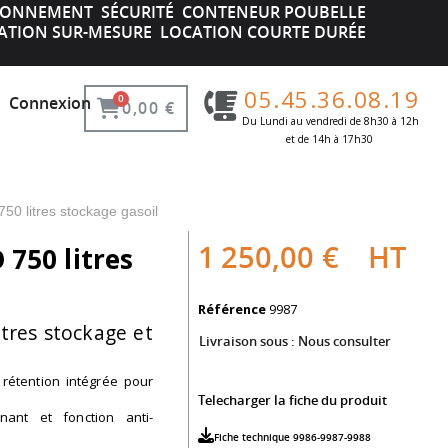
IRONNEMENT
SÉCURITÉ
CONTENEUR POUBELLE
ATION SUR-MESURE
LOCATION COURTE DURÉE
05.45.36.08.19
Connexion
0,00 €
Du Lundi au vendredi de 8h30 à 12h
et de 14h à 17h30 ​
0 litres stockage gasoil
1 250,00 €
HT
750 litres
Référence
9987
itres stockage et
Livraison sous :
Nous consulter
rétention intégrée pour
Telecharger la fiche du produit
nant et fonction anti-
Fiche technique 9986-9987-9988