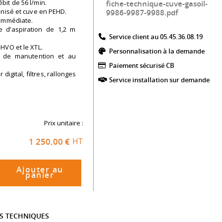
it de 56 l/min.
fiche-technique-cuve-gasoil-
anisé et cuve en PEHD.
9986-9987-9988.pdf
 immédiate.
le d’aspiration de 1,2 m
Service client au 05.45.36.08.19​
HVO et le XTL.
Personnalisation à la demande
s de manutention et au
Paiement sécurisé CB​
igital, filtres, rallonges
Service installation sur demande
Prix unitaire :
1 250,00 €
HT
Ajouter au
panier
ES TECHNIQUES