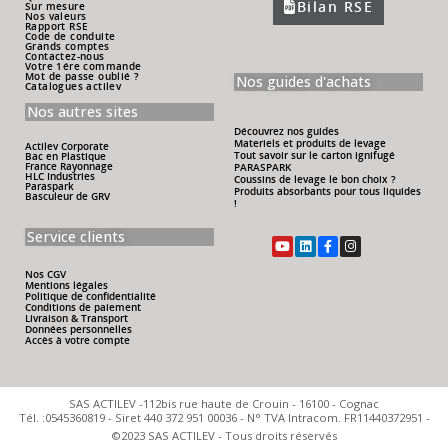
Bilan RSE
Sur mesure
Nos valeurs
Rapport RSE
Code de conduite
Grands comptes
Contactez-nous
Votre 1ére commande
Mot de passe oublié ?
Nos guides d'achats
Catalogues actilev
Nos autres sites
Découvrez nos guides
Materiels et produits de levage
Actilev Corporate
Tout savoir sur le carton ignifugé
Bac en Plastique
France Rayonnage
PARASPARK
HLC Industries
Coussins de levage le bon choix ?
Paraspark
Produits absorbants pour tous liquides
Basculeur de GRV
!
Service clients
Nos CGV
Mentions légales
Politique de confidentialité
Conditions de paiement
Livraison & Transport
Données personnelles
Accès à votre compte
SAS ACTILEV -112bis rue haute de Crouin - 16100 - Cognac
Tél. :0545360819 - Siret 440 372 951 00036 - N° TVA Intracom. FR11440372951 -
©2023 SAS ACTILEV - Tous droits réservés​