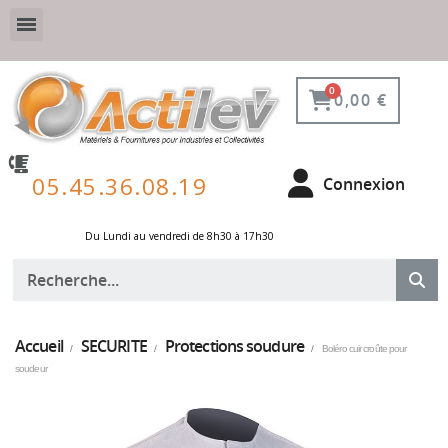
VESTIAIRE SÉCURISÉ, CONNECTÉ ET DE PROTECTION
ÉQUIPEMENTS POUR ENVIRONNEMENT NUCLÉAIRE
0,00 €
05.45.36.08.19
Connexion
Du Lundi au vendredi de 8h30 à 17h30 ​
Accueil
SECURITE
Protections soudure
Boléro cuir croûte pour
soudeur