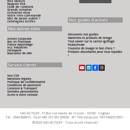
Nos valeurs
Rapport RSE
Code de conduite
Grands comptes
Contactez-nous
Votre 1ére commande
Mot de passe oublié ?
Nos guides d'achats
Catalogues actilev
Nos autres sites
Découvrez nos guides
Materiels et produits de levage
Actilev Corporate
Tout savoir sur le carton ignifugé
Bac en Plastique
France Rayonnage
PARASPARK
HLC Industries
Coussins de levage le bon choix ?
Paraspark
Produits absorbants pour tous liquides
Basculeur de GRV
!
Service clients
Nos CGV
Mentions légales
Politique de confidentialité
Conditions de paiement
Livraison & Transport
Données personnelles
Accès à votre compte
SAS ACTILEV -112bis rue haute de Crouin - 16100 - Cognac
Tél. :0545360819 - Siret 440 372 951 00036 - N° TVA Intracom. FR11440372951 -
©2023 SAS ACTILEV - Tous droits réservés​