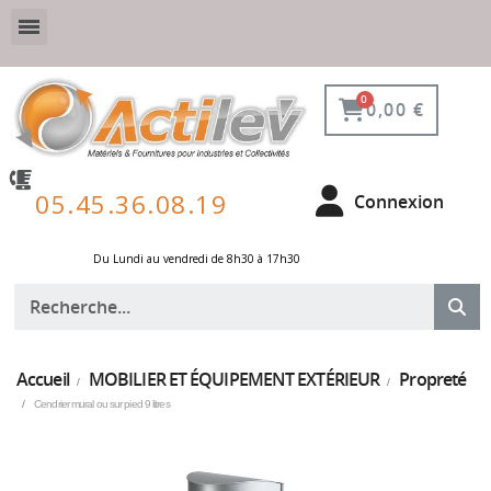
VESTIAIRE SÉCURISÉ, CONNECTÉ ET DE PROTECTION
ÉQUIPEMENTS POUR ENVIRONNEMENT NUCLÉAIRE
0,00 €
05.45.36.08.19
Connexion
Du Lundi au vendredi de 8h30 à 17h30 ​
Accueil
MOBILIER ET ÉQUIPEMENT EXTÉRIEUR
Propreté
Cendrier mural ou sur pied 9 litres