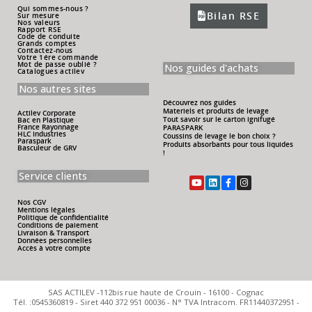
Qui sommes-nous ?
Bilan RSE
Sur mesure
Nos valeurs
Rapport RSE
Code de conduite
Grands comptes
Contactez-nous
Votre 1ére commande
Mot de passe oublié ?
Nos guides d'achats
Catalogues actilev
Nos autres sites
Découvrez nos guides
Materiels et produits de levage
Actilev Corporate
Tout savoir sur le carton ignifugé
Bac en Plastique
France Rayonnage
PARASPARK
HLC Industries
Coussins de levage le bon choix ?
Paraspark
Produits absorbants pour tous liquides
Basculeur de GRV
!
Service clients
Nos CGV
Mentions légales
Politique de confidentialité
Conditions de paiement
Livraison & Transport
Données personnelles
Accès à votre compte
SAS ACTILEV -112bis rue haute de Crouin - 16100 - Cognac
Tél. :0545360819 - Siret 440 372 951 00036 - N° TVA Intracom. FR11440372951 -