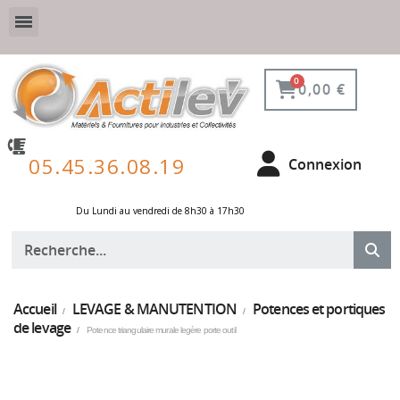
VESTIAIRE SÉCURISÉ, CONNECTÉ ET DE PROTECTION
ÉQUIPEMENTS POUR ENVIRONNEMENT NUCLÉAIRE
0,00 €
05.45.36.08.19
Connexion
Du Lundi au vendredi de 8h30 à 17h30 ​
Accueil
LEVAGE & MANUTENTION
Potences et portiques
de levage
Potence triangulaire murale legère porte outil