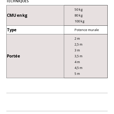
TECHNIQUES
50 kg
CMU en kg
80 kg
100 kg
Type
Potence murale
2 m
2,5 m
3 m
Portée
3,5 m
4 m
4,5 m
5 m