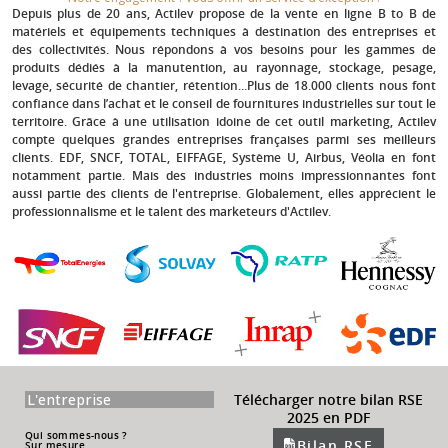
Depuis plus de 20 ans
, Actilev propose de la vente en ligne B to B de
matériels et équipements techniques à destination des entreprises et
des collectivités. Nous répondons à vos besoins pour les gammes de
produits dédiés à la manutention, au rayonnage, stockage, pesage,
levage, sécurité de chantier, rétention...Plus de 18.000 clients nous font
confiance dans l’achat et le conseil de fournitures industrielles sur tout le
territoire. Grâce à une utilisation idoine de cet outil marketing, Actilev
compte quelques grandes entreprises françaises parmi ses meilleurs
clients.
EDF, SNCF, TOTAL, EIFFAGE, Système U, Airbus, Véolia
en font
notamment partie. Mais des industries moins impressionnantes font
aussi partie des clients de l'entreprise. Globalement, elles apprécient le
professionnalisme et le talent des marketeurs d'Actilev.
L'entreprise
Télécharger notre bilan RSE
2025 en PDF
Qui sommes-nous ?
Bilan RSE
Sur mesure