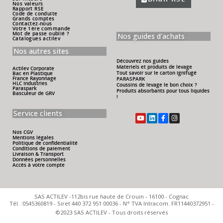
Nos valeurs
Rapport RSE
Code de conduite
Grands comptes
Contactez-nous
Votre 1ére commande
Mot de passe oublié ?
Nos guides d'achats
Catalogues actilev
Nos autres sites
Découvrez nos guides
Materiels et produits de levage
Actilev Corporate
Tout savoir sur le carton ignifugé
Bac en Plastique
France Rayonnage
PARASPARK
HLC Industries
Coussins de levage le bon choix ?
Paraspark
Produits absorbants pour tous liquides
Basculeur de GRV
!
Service clients
Nos CGV
Mentions légales
Politique de confidentialité
Conditions de paiement
Livraison & Transport
Données personnelles
Accès à votre compte
SAS ACTILEV -112bis rue haute de Crouin - 16100 - Cognac
Tél. :0545360819 - Siret 440 372 951 00036 - N° TVA Intracom. FR11440372951 -
©2023 SAS ACTILEV - Tous droits réservés​