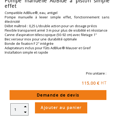
Pompe manuelle AdBlue à piston simple
effet
Compatible AdBlue®, eau, antigel
Pompe manuelle à levier simple effet, fonctionnement sans
électricité
Débit maîtrisé : 0,25 L/double action pour un dosage précis
Flexible transparent armé 3 m pour plus de visibilité et résistance
Canne d’aspiration télescopique (50-92 cm) avec filetage 1"
Bec verseur inox pour une durabilité optimale
Bonde de fixation F 2" intégrée
Adaptateurs inclus pour fûts AdBlue® Mauser et Greif
Installation simple et rapide
Prix unitaire :
115,00 €
HT
Demande de devis
Ajouter au panier