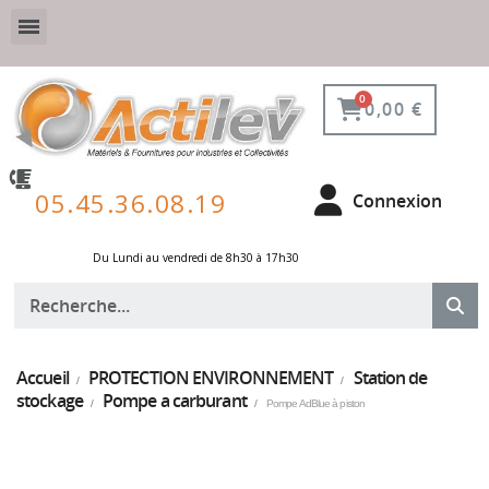
VESTIAIRE SÉCURISÉ, CONNECTÉ ET DE PROTECTION
ÉQUIPEMENTS POUR ENVIRONNEMENT NUCLÉAIRE
0,00 €
05.45.36.08.19
Connexion
Du Lundi au vendredi de 8h30 à 17h30 ​
Accueil
PROTECTION ENVIRONNEMENT
Station de
stockage
Pompe a carburant
Pompe AdBlue à piston