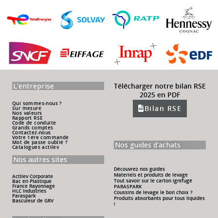
L'entreprise
Télécharger notre bilan RSE
2025 en PDF
Qui sommes-nous ?
Bilan RSE
Sur mesure
Nos valeurs
Rapport RSE
Code de conduite
Grands comptes
Contactez-nous
Votre 1ére commande
Mot de passe oublié ?
Nos guides d'achats
Catalogues actilev
Nos autres sites
Découvrez nos guides
Materiels et produits de levage
Actilev Corporate
Tout savoir sur le carton ignifugé
Bac en Plastique
France Rayonnage
PARASPARK
HLC Industries
Coussins de levage le bon choix ?
Paraspark
Produits absorbants pour tous liquides
Basculeur de GRV
!