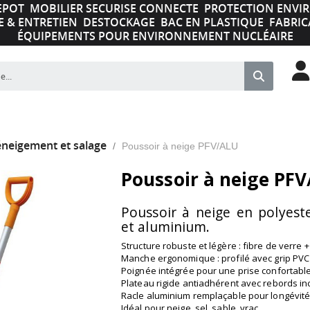
EPOT
MOBILIER SECURISE CONNECTE
PROTECTION ENV
E & ENTRETIEN
DESTOCKAGE
BAC EN PLASTIQUE
FABRIC
ÉQUIPEMENTS POUR ENVIRONNEMENT NUCLÉAIRE
éneigement et salage
Poussoir à neige PFV/ALU
Poussoir à neige PF
Poussoir à neige en polyeste
et aluminium.
Structure robuste et légère : fibre de verre 
Manche ergonomique : profilé avec grip PVC 
Poignée intégrée pour une prise confortabl
Plateau rigide antiadhérent avec rebords in
Racle aluminium remplaçable pour longévit
Idéal pour neige, sel, sable, vrac