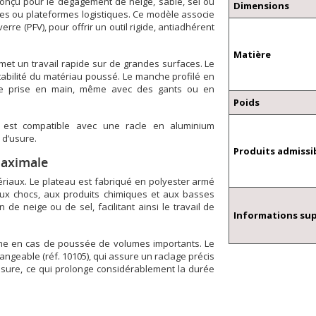
conçu pour le dégagement de neige, sable, sel ou
Dimensions
elles ou plateformes logistiques. Ce modèle associe
erre (PFV), pour offrir un outil rigide, antiadhérent
Matière
met un travail rapide sur de grandes surfaces. Le
tabilité du matériau poussé. Le manche profilé en
nte prise en main, même avec des gants ou en
Poids
l est compatible avec une racle en aluminium
 d’usure.
Produits admissi
maximale
ériaux. Le plateau est fabriqué en polyester armé
aux chocs, aux produits chimiques et aux basses
 de neige ou de sel, facilitant ainsi le travail de
Informations su
ême en cas de poussée de volumes importants. Le
angeable (réf. 10105), qui assure un raclage précis
’usure, ce qui prolonge considérablement la durée