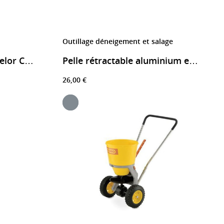
Outillage déneigement et salage
Location chauffage sovelor C15 électrique
Pelle rétractable aluminium et polyéthylène
26,00 €