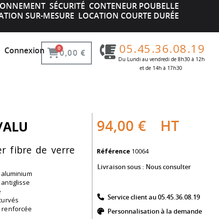
IRONNEMENT
SÉCURITÉ
CONTENEUR POUBELLE
ATION SUR-MESURE
LOCATION COURTE DURÉE
05.45.36.08.19
Connexion
0,00 €
Du Lundi au vendredi de 8h30 à 12h
et de 14h à 17h30 ​
94,00 €
HT
V/ALU
r fibre de verre
Référence
10064
Livraison sous :
Nous consulter
+ aluminium
antiglisse
e
Service client au 05.45.36.08.19​
curvés
é renforcée
Personnalisation à la demande