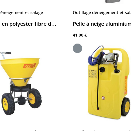
déneigement et salage
Outillage déneigement et sa
Pelle à neige aluminium
Bac à sel en polyester fibre de verre PLUS3
41,00 €