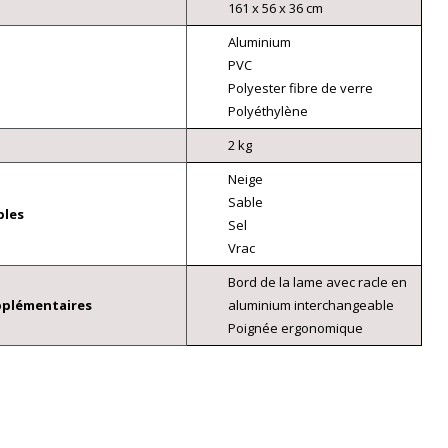
161 x 56 x 36 cm
Aluminium
PVC
Polyester fibre de verre
Polyéthylène
2 kg
Neige
Sable
bles
Sel
Vrac
Bord de la lame avec racle en
pplémentaires
aluminium interchangeable
Poignée ergonomique