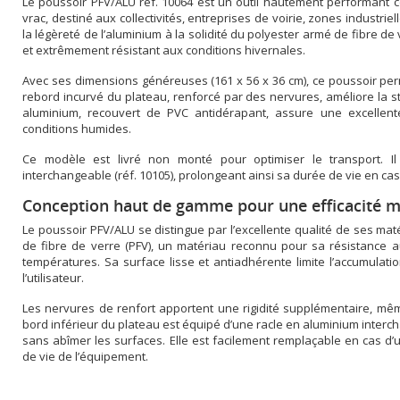
Le poussoir PFV/ALU réf. 10064 est un outil hautement performant 
vrac, destiné aux collectivités, entreprises de voirie, zones industri
la légèreté de l’aluminium à la solidité du polyester armé de fibre de v
et extrêmement résistant aux conditions hivernales.
Avec ses dimensions généreuses (161 x 56 x 36 cm), ce poussoir per
rebord incurvé du plateau, renforcé par des nervures, améliore la s
aluminium, recouvert de PVC antidérapant, assure une excelle
conditions humides.
Ce modèle est livré non monté pour optimiser le transport. I
interchangeable (réf. 10105), prolongeant ainsi sa durée de vie en cas
Conception haut de gamme pour une efficacité 
Le poussoir PFV/ALU se distingue par l’excellente qualité de ses mat
de fibre de verre (PFV), un matériau reconnu pour sa résistance 
températures. Sa surface lisse et antiadhérente limite l’accumulation
l’utilisateur.
Les nervures de renfort apportent une rigidité supplémentaire, m
bord inférieur du plateau est équipé d’une racle en aluminium interch
sans abîmer les surfaces. Elle est facilement remplaçable en cas d
de vie de l’équipement.