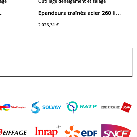
lage
Outillage déneigement et salage
L
Epandeurs traînés acier 260 litres
2 026,31 €