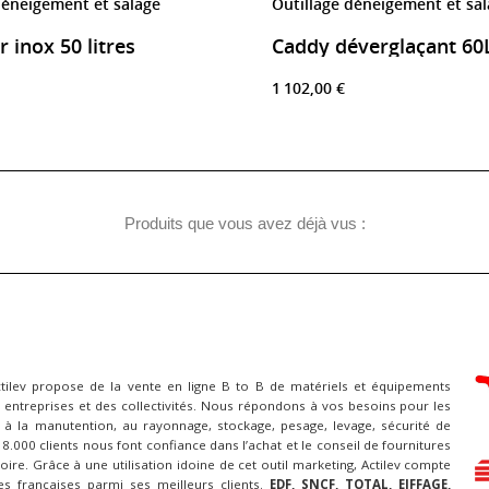
déneigement et salage
Outillage déneigement et sa
 inox 50 litres
Caddy déverglaçant 60
1 102,00 €
Produits que vous avez déjà vus :
ctilev propose de la vente en ligne B to B de matériels et équipements
 entreprises et des collectivités. Nous répondons à vos besoins pour les
à la manutention, au rayonnage, stockage, pesage, levage, sécurité de
 18.000 clients nous font confiance dans l’achat et le conseil de fournitures
itoire. Grâce à une utilisation idoine de cet outil marketing, Actilev compte
es françaises parmi ses meilleurs clients.
EDF, SNCF, TOTAL, EIFFAGE,