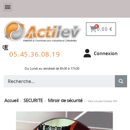
VESTIAIRE SÉCURISÉ, CONNECTÉ ET DE PROTECTION
ÉQUIPEMENTS POUR ENVIRONNEMENT NUCLÉAIRE
0,00 €
05.45.36.08.19
Connexion
Du Lundi au vendredi de 8h30 à 17h30 ​
Accueil
SECURITE
Miroir de sécurité
Miroir industriel Detektiv 300