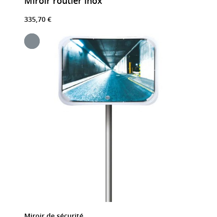
Miroir routier inox
335,70 €
Miroir de sécurité