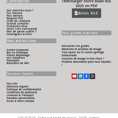
L'entreprise
Télécharger notre bilan RSE
2025 en PDF
Qui sommes-nous ?
Bilan RSE
Sur mesure
Nos valeurs
Rapport RSE
Code de conduite
Grands comptes
Contactez-nous
Votre 1ére commande
Mot de passe oublié ?
Nos guides d'achats
Catalogues actilev
Nos autres sites
Découvrez nos guides
Materiels et produits de levage
Actilev Corporate
Tout savoir sur le carton ignifugé
Bac en Plastique
France Rayonnage
PARASPARK
HLC Industries
Coussins de levage le bon choix ?
Paraspark
Produits absorbants pour tous liquides
Basculeur de GRV
!
Service clients
Nos CGV
Mentions légales
Politique de confidentialité
Conditions de paiement
Livraison & Transport
Données personnelles
Accès à votre compte
SAS ACTILEV -112bis rue haute de Crouin - 16100 - Cognac