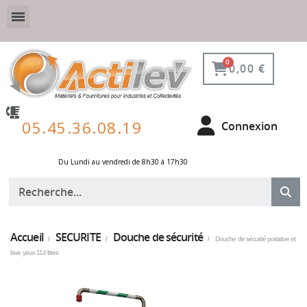
VESTIAIRE SÉCURISÉ, CONNECTÉ ET DE PROTECTION
ÉQUIPEMENTS POUR ENVIRONNEMENT NUCLÉAIRE
0,00 €
05.45.36.08.19
Connexion
Du Lundi au vendredi de 8h30 à 17h30 ​
Accueil
SECURITE
Douche de sécurité
Douche de sécurité portative et
lave yeux 114 litres