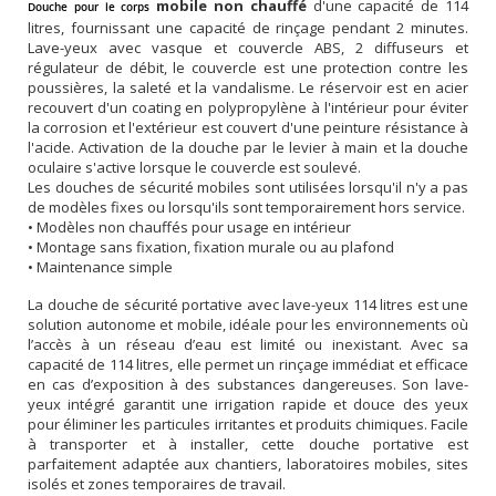
mobile non chauffé
d'une capacité de 114
Douche pour le corps
litres, fournissant une capacité de rinçage pendant 2 minutes.
Lave-yeux avec vasque et couvercle ABS, 2 diffuseurs et
régulateur de débit, le couvercle est une protection contre les
poussières, la saleté et la vandalisme. Le réservoir est en acier
recouvert d'un coating en polypropylène à l'intérieur pour éviter
la corrosion et l'extérieur est couvert d'une peinture résistance à
l'acide. Activation de la douche par le levier à main et la douche
oculaire s'active lorsque le couvercle est soulevé.
Les douches de sécurité mobiles sont utilisées lorsqu'il n'y a pas
de modèles fixes ou lorsqu'ils sont temporairement hors service.
• Modèles non chauffés pour usage en intérieur
• Montage sans fixation, fixation murale ou au plafond
• Maintenance simple
La douche de sécurité portative avec lave-yeux 114 litres est une
solution autonome et mobile, idéale pour les environnements où
l’accès à un réseau d’eau est limité ou inexistant. Avec sa
capacité de 114 litres, elle permet un rinçage immédiat et efficace
en cas d’exposition à des substances dangereuses. Son lave-
yeux intégré garantit une irrigation rapide et douce des yeux
pour éliminer les particules irritantes et produits chimiques. Facile
à transporter et à installer, cette douche portative est
parfaitement adaptée aux chantiers, laboratoires mobiles, sites
isolés et zones temporaires de travail.