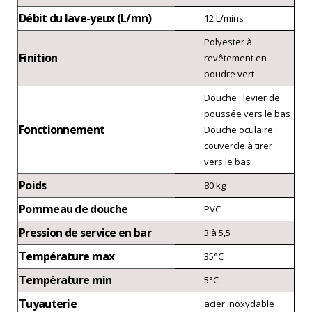
Débit du lave-yeux (L/mn)
12 L/mins
Polyester à
Finition
revêtement en
poudre vert
Douche : levier de
poussée vers le bas
Fonctionnement
Douche oculaire :
couvercle à tirer
vers le bas
Poids
80 kg
Pommeau de douche
PVC
Pression de service en bar
3 à 5,5
Température max
35°C
Température min
5°C
Tuyauterie
acier inoxydable