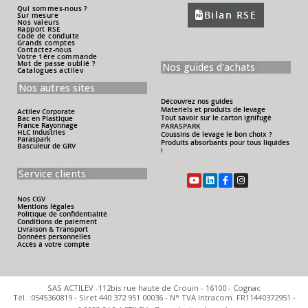
Qui sommes-nous ?
Bilan RSE
Sur mesure
Nos valeurs
Rapport RSE
Code de conduite
Grands comptes
Contactez-nous
Votre 1ére commande
Mot de passe oublié ?
Nos guides d'achats
Catalogues actilev
Nos autres sites
Découvrez nos guides
Materiels et produits de levage
Actilev Corporate
Tout savoir sur le carton ignifugé
Bac en Plastique
France Rayonnage
PARASPARK
HLC Industries
Coussins de levage le bon choix ?
Paraspark
Produits absorbants pour tous liquides
Basculeur de GRV
!
Service clients
Nos CGV
Mentions légales
Politique de confidentialité
Conditions de paiement
Livraison & Transport
Données personnelles
Accès à votre compte
SAS ACTILEV -112bis rue haute de Crouin - 16100 - Cognac
Tél. :0545360819 - Siret 440 372 951 00036 - N° TVA Intracom. FR11440372951 -