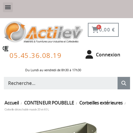
VESTIAIRE SÉCURISÉ, CONNECTÉ ET DE PROTECTION
ÉQUIPEMENTS POUR ENVIRONNEMENT NUCLÉAIRE
0,00 €
05.45.36.08.19
Connexion
Du Lundi au vendredi de 8h30 à 17h30 ​
Accueil
CONTENEUR POUBELLE
Corbeilles extérieures
Corbeille décrochable murale 20 et 40 L