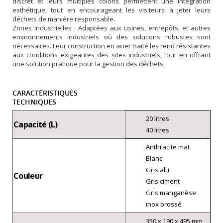
discret et leurs multiples coloris permettent une intégration
esthétique, tout en encourageant les visiteurs à jeter leurs
déchets de manière responsable.
Zones industrielles : Adaptées aux usines, entrepôts, et autres
environnements industriels où des solutions robustes sont
nécessaires. Leur construction en acier traité les rend résistantes
aux conditions exigeantes des sites industriels, tout en offrant
une solution pratique pour la gestion des déchets.
CARACTÉRISTIQUES
TECHNIQUES
20 litres
Capacité (L)
40 litres
Anthracite mat
Blanc
Gris alu
Couleur
Gris ciment
Gris manganèse
inox brossé
350 x 190 x 495 mm