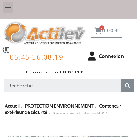
VESTIAIRE SÉCURISÉ, CONNECTÉ ET DE PROTECTION
ÉQUIPEMENTS POUR ENVIRONNEMENT NUCLÉAIRE
0,00 €
05.45.36.08.19
Connexion
Du Lundi au vendredi de 8h30 à 17h30 ​
Accueil
PROTECTION ENVIRONNEMENT
Conteneur
extérieur de sécurité
Conteneur sécurisé isolé surface au sol de 2m²