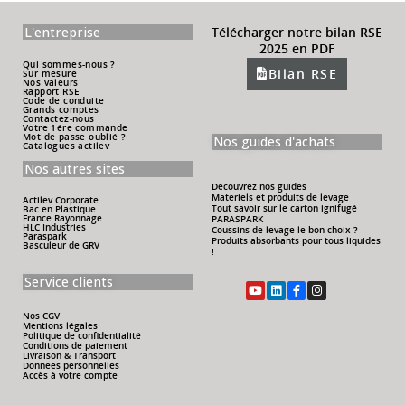
L'entreprise
Télécharger notre bilan RSE
2025 en PDF
Qui sommes-nous ?
Bilan RSE
Sur mesure
Nos valeurs
Rapport RSE
Code de conduite
Grands comptes
Contactez-nous
Votre 1ére commande
Mot de passe oublié ?
Nos guides d'achats
Catalogues actilev
Nos autres sites
Découvrez nos guides
Materiels et produits de levage
Actilev Corporate
Tout savoir sur le carton ignifugé
Bac en Plastique
France Rayonnage
PARASPARK
HLC Industries
Coussins de levage le bon choix ?
Paraspark
Produits absorbants pour tous liquides
Basculeur de GRV
!
Service clients
Nos CGV
Mentions légales
Politique de confidentialité
Conditions de paiement
Livraison & Transport
Données personnelles
Accès à votre compte