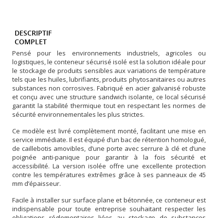
DESCRIPTIF
COMPLET
Pensé pour les environnements industriels, agricoles ou
logistiques, le conteneur sécurisé isolé est la solution idéale pour
le stockage de produits sensibles aux variations de température
tels que les huiles, lubrifiants, produits phytosanitaires ou autres
substances non corrosives. Fabriqué en acier galvanisé robuste
et conçu avec une structure sandwich isolante, ce local sécurisé
garantit la stabilité thermique tout en respectant les normes de
sécurité environnementales les plus strictes.
Ce modèle est livré complètement monté, facilitant une mise en
service immédiate. Il est équipé d’un bac de rétention homologué,
de caillebotis amovibles, d’une porte avec serrure à clé et d’une
poignée anti-panique pour garantir à la fois sécurité et
accessibilité. La version isolée offre une excellente protection
contre les températures extrêmes grâce à ses panneaux de 45
mm d’épaisseur.
Facile à installer sur surface plane et bétonnée, ce conteneur est
indispensable pour toute entreprise souhaitant respecter les
obligations réglementaires liées au stockage de substances