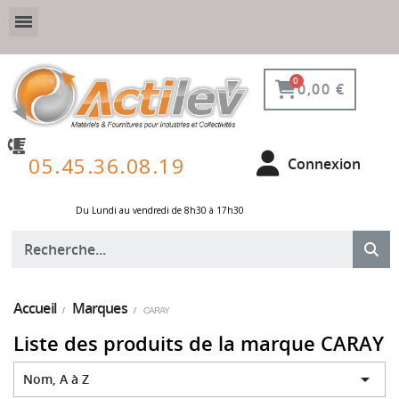
VESTIAIRE SÉCURISÉ, CONNECTÉ ET DE PROTECTION
ÉQUIPEMENTS POUR ENVIRONNEMENT NUCLÉAIRE
0,00 €
05.45.36.08.19
Connexion
Du Lundi au vendredi de 8h30 à 17h30 ​
Accueil
Marques
CARAY
Liste des produits de la marque CARAY

Nom, A à Z