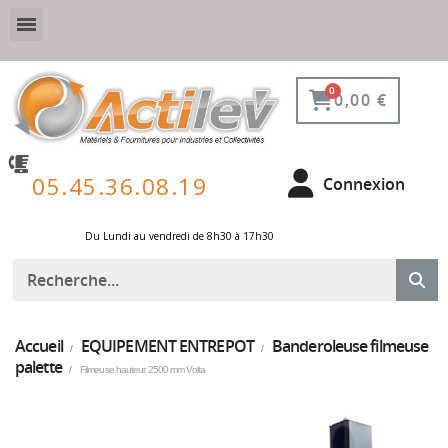
VESTIAIRE SÉCURISÉ, CONNECTÉ ET DE PROTECTION
ÉQUIPEMENTS POUR ENVIRONNEMENT NUCLÉAIRE
0,00 €
05.45.36.08.19
Connexion
Du Lundi au vendredi de 8h30 à 17h30 ​
Accueil
EQUIPEMENT ENTREPOT
Banderoleuse filmeuse
palette
Filmeuse hauteur 2500 mm Volta