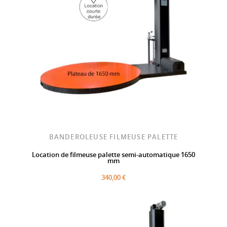
BANDEROLEUSE FILMEUSE PALETTE
Location de filmeuse palette semi-automatique 1650
mm
340,00 €