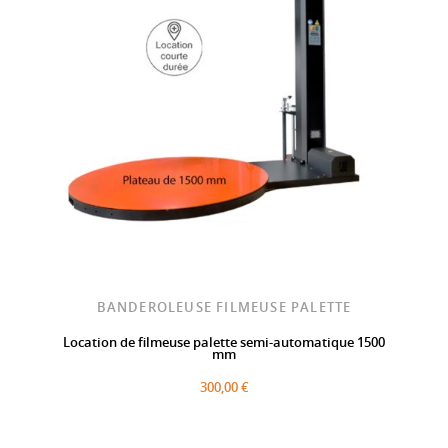
BANDEROLEUSE FILMEUSE PALETTE
Location de filmeuse palette semi-automatique 1500
mm
300,00 €