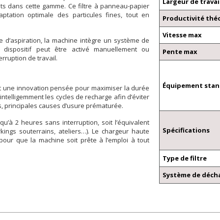
Largeur de travai
ents dans cette gamme. Ce filtre à panneau-papier
tation optimale des particules fines, tout en
Productivité thé
Vitesse max
ce d’aspiration, la machine intègre un système de
 dispositif peut être activé manuellement ou
Pente max
rruption de travail.
Équipement sta
est une innovation pensée pour maximiser la durée
 intelligemment les cycles de recharge afin d’éviter
s, principales causes d’usure prématurée.
u’à 2 heures sans interruption, soit l’équivalent
Spécifications
kings souterrains, ateliers…). Le chargeur haute
 pour que la machine soit prête à l’emploi à tout
Type de filtre
Système de décha