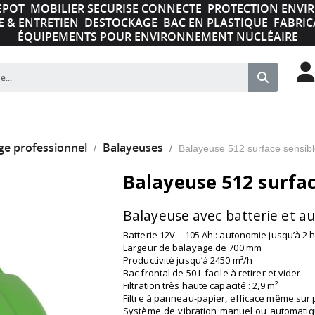
EPOT
MOBILIER SECURISE CONNECTE
PROTECTION ENV
E & ENTRETIEN
DESTOCKAGE
BAC EN PLASTIQUE
FABRIC
ÉQUIPEMENTS POUR ENVIRONNEMENT NUCLÉAIRE
ge professionnel
Balayeuses
Balayeuse 512 surface sensib
Balayeuse 512 surfac
Balayeuse avec batterie et a
Batterie 12V – 105 Ah : autonomie jusqu’à 2 
Largeur de balayage de 700 mm
Productivité jusqu’à 2450 m²/h
Bac frontal de 50 L facile à retirer et vider
Filtration très haute capacité : 2,9 m²
Filtre à panneau-papier, efficace même sur 
Système de vibration manuel ou automati