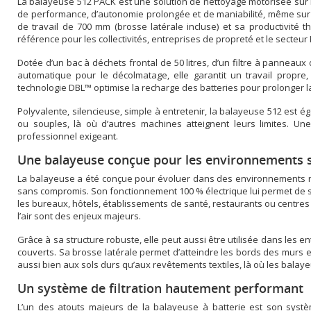
La balayeuse 512 PACK est une solution de nettoyage motorisée sur 
de performance, d’autonomie prolongée et de maniabilité, même sur 
de travail de 700 mm (brosse latérale incluse) et sa productivité
référence pour les collectivités, entreprises de propreté et le secteur
Dotée d’un bac à déchets frontal de 50 litres, d’un filtre à panneaux
automatique pour le décolmatage, elle garantit un travail propre, 
technologie DBL™ optimise la recharge des batteries pour prolonger la 
Polyvalente, silencieuse, simple à entretenir, la balayeuse 512 est ég
ou souples, là où d’autres machines atteignent leurs limites. U
professionnel exigeant.
Une balayeuse conçue pour les environnements s
La balayeuse a été conçue pour évoluer dans des environnements néces
sans compromis. Son fonctionnement 100 % électrique lui permet de 
les bureaux, hôtels, établissements de santé, restaurants ou centres
l’air sont des enjeux majeurs.
Grâce à sa structure robuste, elle peut aussi être utilisée dans les e
couverts. Sa brosse latérale permet d’atteindre les bords des murs e
aussi bien aux sols durs qu’aux revêtements textiles, là où les balaye
Un système de filtration hautement performant
L’un des atouts majeurs de la balayeuse à batterie est son systèm