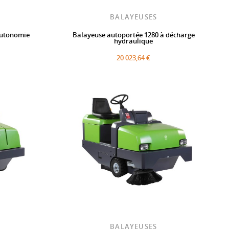
BALAYEUSES
autonomie
Balayeuse autoportée 1280 à décharge
hydraulique
20 023,64 €
BALAYEUSES