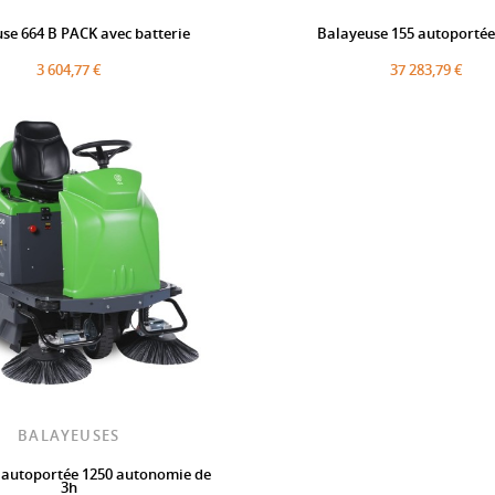
se 664 B PACK avec batterie
Balayeuse 155 autoportée
3 604,77 €
37 283,79 €
BALAYEUSES
 autoportée 1250 autonomie de
3h