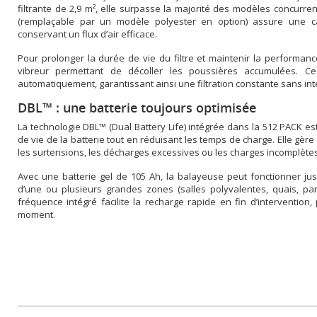
filtrante de 2,9 m², elle surpasse la majorité des modèles concurr
(remplaçable par un modèle polyester en option) assure une cap
conservant un flux d’air efficace.
Pour prolonger la durée de vie du filtre et maintenir la performan
vibreur permettant de décoller les poussières accumulées. Ce
automatiquement, garantissant ainsi une filtration constante sans inte
DBL™ : une batterie toujours optimisée
La technologie DBL™ (Dual Battery Life) intégrée dans la 512 PACK 
de vie de la batterie tout en réduisant les temps de charge. Elle gère
les surtensions, les décharges excessives ou les charges incomplète
Avec une batterie gel de 105 Ah, la balayeuse peut fonctionner jusq
d’une ou plusieurs grandes zones (salles polyvalentes, quais, par
fréquence intégré facilite la recharge rapide en fin d’intervention,
moment.