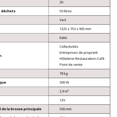
2h
à déchets
50 litres
Vert
1225 x 753 x 903 mm
Italie
Collectivités
Entreprises de propreté
n
Hôtelerie-Restauration-Café
Point de vente
78 kg
ique
300 W
2,9 m²
12V
l de la brosse principale
500 mm