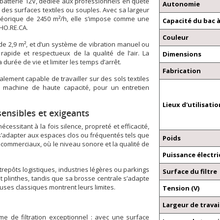
batterie 12V, dédiée aux professionnels en quête
Autonomie
des surfaces textiles ou souples. Avec sa largeur
 théorique de 2450 m²/h, elle s’impose comme une
Capacité du bac 
 HO.RE.CA.
Couleur
 de 2,9 m², et d’un système de vibration manuel ou
rapide et respectueux de la qualité de l’air. La
Dimensions
durée de vie et limiter les temps d’arrêt.
Fabrication
alement capable de travailler sur des sols textiles
ne machine de haute capacité, pour un entretien
Lieux d'utilisatio
ensibles et exigeants
sitant à la fois silence, propreté et efficacité,
s’adapter aux espaces clos ou fréquentés tels que
Poids
 commerciaux, où le niveau sonore et la qualité de
Puissance électr
ntrepôts logistiques, industries légères ou parkings
Surface du filtre
t plinthes, tandis que sa brosse centrale s’adapte
uses classiques montrent leurs limites.
Tension (V)
Largeur de travai
e de filtration exceptionnel : avec une surface