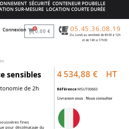
IRONNEMENT
SÉCURITÉ
CONTENEUR POUBELLE
ATION SUR-MESURE
LOCATION COURTE DURÉE
05.45.36.08.19
Connexion
0,00 €
Du Lundi au vendredi de 8h30 à 12h
et de 14h à 17h30 ​
les
4 534,88 €
HT
e sensibles
utonomie de 2h
Référence
MSUT00663
h
Livraison sous :
Nous consulter
poussières fines
que pour décolmatage du