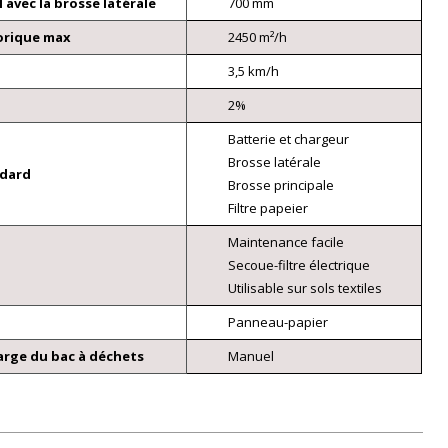
l avec la brosse latérale
700 mm
orique max
2450 m²/h
3,5 km/h
2%
Batterie et chargeur
Brosse latérale
ndard
Brosse principale
Filtre papeier
Maintenance facile
Secoue-filtre électrique
Utilisable sur sols textiles
Panneau-papier
rge du bac à déchets
Manuel