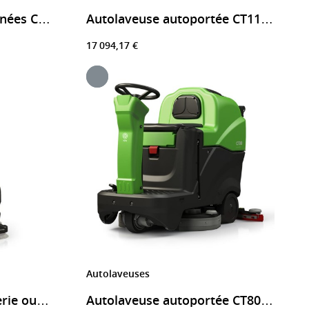
Autolaveuse accompagnées CT46 sur secteur ou batterie
Autolaveuse autoportée CT110 haute performance
17 094,17 €
Autolaveuses
Autolaveuse CT15 batterie ou câble – Nettoyage pro
Autolaveuse autoportée CT80 - largeur de travail