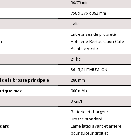
50/75 min
758 x 376 x 392 mm
Italie
Entreprises de propreté
n
Hôtelerie-Restauration-Café
Point de vente
21 kg
36 - 5,5 LITHIUM-ION
l de la brosse principale
280 mm
orique max
900 m²/h
3 km/h
Batterie et chargeur
Brosse standard
ndard
Lame latex avant et arrière
pour suceur droit et