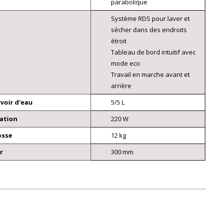
parabolique
Système RDS pour laver et
sécher dans des endroits
étroit
Tableau de bord intuitif avec
mode eco
Travail en marche avant et
arrière
voir d'eau
5/5 L
ration
220 W
osse
12 kg
r
300 mm