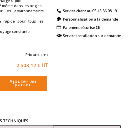
echarge rapide
lité même dans les angles
ur les environnements
Service client au 05.45.36.08.19​
Personnalisation à la demande
n rapide pour tous les
Paiement sécurisé CB​
ttoyage constante
Service installation sur demande
Prix unitaire :
2 503,12 €
HT
Ajouter au
panier
ES TECHNIQUES