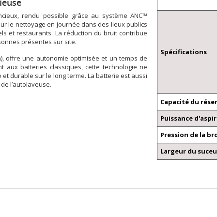
ieuse
encieux, rendu possible grâce au système ANC™
our le nettoyage en journée dans des lieux publics
s et restaurants. La réduction du bruit contribue
sonnes présentes sur site.
Spécifications
Ah), offre une autonomie optimisée et un temps de
 aux batteries classiques, cette technologie ne
e et durable sur le long terme. La batterie est aussi
 de l’autolaveuse.
Capacité du réser
Puissance d'aspi
Pression de la br
Largeur du suceu