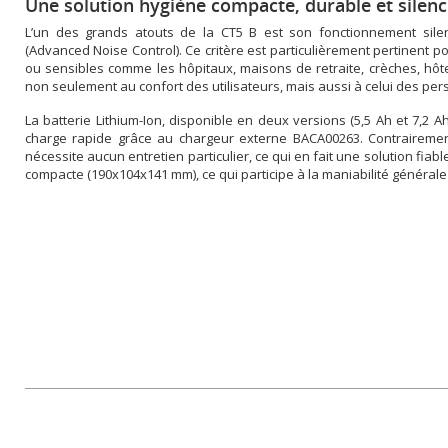
Une solution hygiène compacte, durable et silenc
L’un des grands atouts de la CT5 B est son fonctionnement sil
(Advanced Noise Control). Ce critère est particulièrement pertinent p
ou sensibles comme les hôpitaux, maisons de retraite, crèches, hôtel
non seulement au confort des utilisateurs, mais aussi à celui des per
La batterie Lithium-Ion, disponible en deux versions (5,5 Ah et 7,2 
charge rapide grâce au chargeur externe BACA00263. Contrairement
nécessite aucun entretien particulier, ce qui en fait une solution fiabl
compacte (190x104x141 mm), ce qui participe à la maniabilité générale