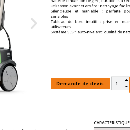
Batterie Lithium-Ion : légère, durable et à r
Utilisation avant et arrière : nettoyage faci
Silencieuse et maniable : parfaite po
sensibles
Tableau de bord intuitif : prise en mai
utilisateurs
Système SLS™ auto-nivelant : qualité de ne
Demande de devis
CARACTÉRISTIQU