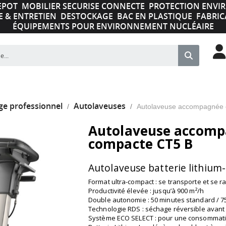
EPOT
MOBILIER SECURISE CONNECTE
PROTECTION ENV
E & ENTRETIEN
DESTOCKAGE
BAC EN PLASTIQUE
FABRIC
ÉQUIPEMENTS POUR ENVIRONNEMENT NUCLÉAIRE
ge professionnel
Autolaveuses
Autolaveuse accompagnée
Autolaveuse accom
compacte CT5 B
Autolaveuse batterie lithium
Format ultra-compact : se transporte et se ra
Productivité élevée : jusqu’à 900 m²/h
Double autonomie : 50 minutes standard / 7
Technologie RDS : séchage réversible avant 
Système ECO SELECT : pour une consommati