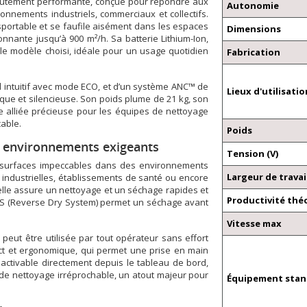
autement performante, conçue pour répondre aux
Autonomie
onnements industriels, commerciaux et collectifs.
sportable et se faufile aisément dans les espaces
Dimensions
nnante jusqu’à 900 m²/h. Sa batterie Lithium-Ion,
le modèle choisi, idéale pour un usage quotidien
Fabrication
 intuitif avec mode ECO, et d’un système ANC™ de
Lieux d'utilisatio
omique et silencieuse. Son poids plume de 21 kg, son
 alliée précieuse pour les équipes de nettoyage
cable.
Poids
s environnements exigeants
Tension (V)
s surfaces impeccables dans des environnements
Largeur de travai
s industrielles, établissements de santé ou encore
elle assure un nettoyage et un séchage rapides et
Productivité thé
DS (Reverse Dry System) permet un séchage avant
Vitesse max
peut être utilisée par tout opérateur sans effort
act et ergonomique, qui permet une prise en main
ctivable directement depuis le tableau de bord,
de nettoyage irréprochable, un atout majeur pour
Équipement sta