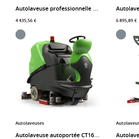
Autolav
Autolaveuse professionnelle CT30 sur batterie ou sur secteur
4 435,56 €
6 895,89 €
Autolaveuses
Autolaveu
Autolaveuse autoportée CT160 nettoyage XXL