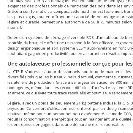
L’autolaveuse CT5 B accompagnée est une solution de nettoyage h
exigences des professionnels de l’entretien des sols dans les envir
Grâce à son format ultra-compact, cette machine est facilement tran
les plus exigus, tout en offrant une capacité de nettoyage impressio
légère et durable, permet une autonomie de 50 à 75 minutes selon 
intensif.
Dotée d’un système de séchage réversible RDS, d’un tableau de bord
contrôle du bruit, elle offre une utilisation à la fois efficace, ergon
design ergonomique et son système SLS™ auto-nivelant en font une
souhaitant gagner en productivité tout en assurant un résultat impec
Une autolaveuse professionnelle conçue pour le
La CT5 B s’adresse aux professionnels soucieux de maintenir de
diversifiés tels que les bureaux, halls d’accueil, commerces, cuisine
les ateliers de production. Grâce à sa largeur de suceur de 300 mm, 
homogènes, même dans les recoins difficiles d’accès. Le système R
et arrière, ce qui évite toute trace résiduelle et optimise le rendement.
Légère, avec un poids de seulement 21 kg batterie incluse, la CT5 B 
physique. Ce confort d’utilisation est renforcé par un design comp
intuitive, même pour un personnel peu expérimenté. Le mode ECO, a
réduit la consommation énergétique tout en maintenant une qualité 
les entreprises engagées dans une démarche éco-responsable.