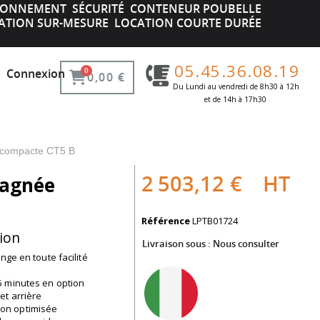
IRONNEMENT
SÉCURITÉ
CONTENEUR POUBELLE
ATION SUR-MESURE
LOCATION COURTE DURÉE
05.45.36.08.19
Connexion
0,00 €
Du Lundi au vendredi de 8h30 à 12h
et de 14h à 17h30 ​
 compacte CT5 B
2 503,12 €
HT
pagnée
Référence
LPTB01724
-ion
Livraison sous :
Nous consulter
nge en toute facilité
5 minutes en option
et arrière
on optimisée