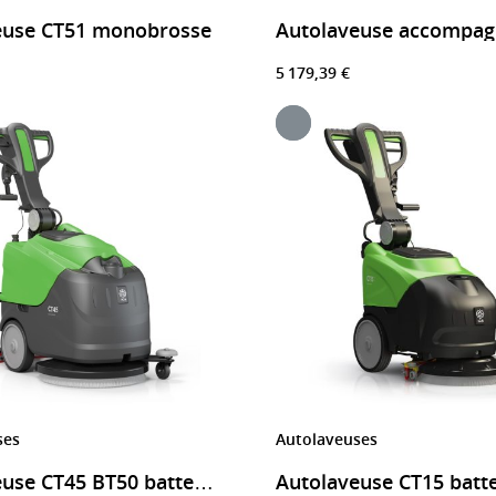
euse CT51 monobrosse
5 179,39 €
ses
Autolaveuses
Autolaveuse CT45 BT50 batterie – Nettoyage industriel