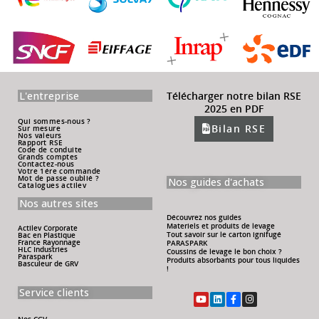
L'entreprise
Télécharger notre bilan RSE
2025 en PDF
Qui sommes-nous ?
Bilan RSE
Sur mesure
Nos valeurs
Rapport RSE
Code de conduite
Grands comptes
Contactez-nous
Votre 1ére commande
Mot de passe oublié ?
Nos guides d'achats
Catalogues actilev
Nos autres sites
Découvrez nos guides
Materiels et produits de levage
Actilev Corporate
Tout savoir sur le carton ignifugé
Bac en Plastique
France Rayonnage
PARASPARK
HLC Industries
Coussins de levage le bon choix ?
Paraspark
Produits absorbants pour tous liquides
Basculeur de GRV
!
Service clients