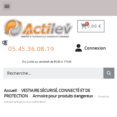
VESTIAIRE SÉCURISÉ, CONNECTÉ ET DE PROTECTION
ÉQUIPEMENTS POUR ENVIRONNEMENT NUCLÉAIRE
0,00 €
05.45.36.08.19
Connexion
Du Lundi au vendredi de 8h30 à 17h30 ​
Accueil
VESTIAIRE SÉCURISÉ, CONNECTÉ ET DE
PROTECTION
Armoire pour produits dangereux
Coussin de
protection ignifugé pour box batterie lithium